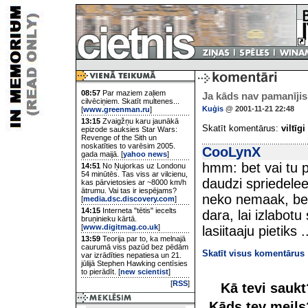
08:57
Par maziem zaļiem
Ja kāds nav pamanījis
cilvēciņiem. Skatīt multenes...
Kuģis
@ 2001-11-21 22:48
[
www.greenman.ru
]
13:15
Zvaigžņu karu jaunākā
Skatīt komentārus:
viltīgi
epizode sauksies Star Wars:
Revenge of the Sith un
noskatīties to varēsim 2005.
CooLynX
gada maijā. [
yahoo news
]
hmm: bet vai tu p
14:51
No Ņujorkas uz Londonu
54 minūtēs. Tas viss ar vilcienu,
daudzi spriedelee
kas pārvietosies ar ~8000 km/h
ātrumu. Vai tas ir iespējams?
neko nemaak, bet 
[
media.dsc.discovery.com
]
14:15
Interneta "tētis" iecelts
dara, lai izlabotu s
bruņinieku kārtā.
[
www.digitmag.co.uk
]
lasiitaaju pietiks .
13:59
Teorija par to, ka melnajā
caurumā viss pazūd bez pēdām
Skatīt visus komentārus
var izrādīties nepatiesa un 21.
jūlijā Stephen Hawking centīsies
to pierādīt. [
new scientist
]
[
RSS
]
Kā tevi sauk
Kāds tev meil