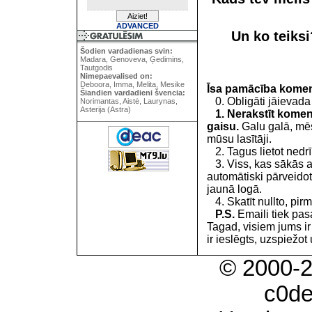
ADVANCED
Un ko teiks
Šodien vardadienas svin:
Madara, Genoveva, Ģedimins,
Tautgodis
Nimepaevalised on:
Deboora, Imma, Melita, Mesike
Īsa pamācība kome
Šiandien vardadieni švencia:
0. Obligāti jāievada
Norimantas, Aistė, Laurynas,
Asterija (Astra)
1. Nerakstīt koment
gaisu.
Galu galā, mēs
mūsu lasītāji.
2. Tagus lietot nedrīk
3. Viss, kas sākās 
automātiski pārveidot
jaunā logā.
4. Skatīt nullto, pirm
P.S.
Emaili tiek pa
Tagad, visiem jums i
ir ieslēgts, uzspiežot 
© 2000-
c0d