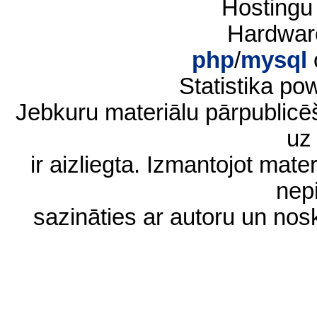
Hostingu
Hardwar
php
/
mysql
Statistika p
Jebkuru materiālu pārpublic
uz 
ir aizliegta. Izmantojot materi
nep
sazināties ar autoru un no