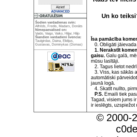
ADVANCED
Un ko teiks
Šodien vardadienas svin:
Alfrēds, Fredis, Madars, Donāts
Nimepaevalised on:
Vaido, Vaigo, Vaiko, Hiljar, Hiljo
Šiandien vardadieni švencia:
Īsa pamācība kome
Taulgirdas, Daina, Elidijus,
0. Obligāti jāievada
Gustavas, Dominykas (Domas)
1. Nerakstīt koment
gaisu.
Galu galā, mēs
mūsu lasītāji.
2. Tagus lietot nedrīk
3. Viss, kas sākās 
automātiski pārveidot
jaunā logā.
4. Skatīt nullto, pirm
P.S.
Emaili tiek pa
Tagad, visiem jums i
ir ieslēgts, uzspiežot 
© 2000-
c0d