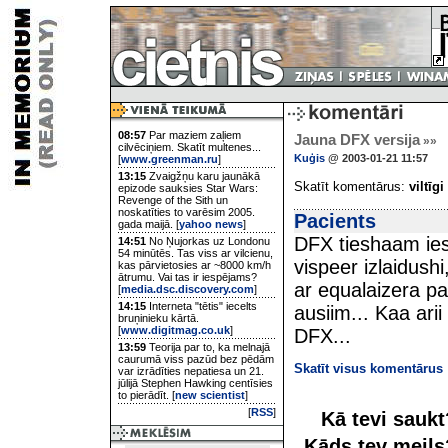
08:57
Par maziem zaļiem
Jauna DFX versija
»»
cilvēciņiem. Skatīt multenes...
Kuģis
@ 2003-01-21 11:57
[
www.greenman.ru
]
13:15
Zvaigžņu karu jaunākā
Skatīt komentārus:
viltīgi
epizode sauksies Star Wars:
Revenge of the Sith un
noskatīties to varēsim 2005.
Pacients
gada maijā. [
yahoo news
]
DFX tieshaam ie
14:51
No Ņujorkas uz Londonu
54 minūtēs. Tas viss ar vilcienu,
vispeer izlaidush
kas pārvietosies ar ~8000 km/h
ātrumu. Vai tas ir iespējams?
ar equalaizera pa
[
media.dsc.discovery.com
]
14:15
Interneta "tētis" iecelts
ausiim... Kaa ari
bruņinieku kārtā.
[
www.digitmag.co.uk
]
DFX...
13:59
Teorija par to, ka melnajā
caurumā viss pazūd bez pēdām
Skatīt visus komentārus
var izrādīties nepatiesa un 21.
jūlijā Stephen Hawking centīsies
to pierādīt. [
new scientist
]
[
RSS
]
Kā tevi sauk
Kāds tev meil