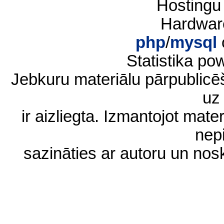
Hostingu
Hardwar
php
/
mysql
Statistika p
Jebkuru materiālu pārpublic
uz 
ir aizliegta. Izmantojot materi
nep
sazināties ar autoru un no