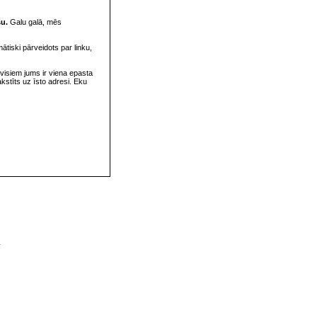
su.
Galu galā, mēs
omātiski pārveidots par linku,
visiem jums ir viena epasta
rakstīts uz īsto adresi. Eku
v
s