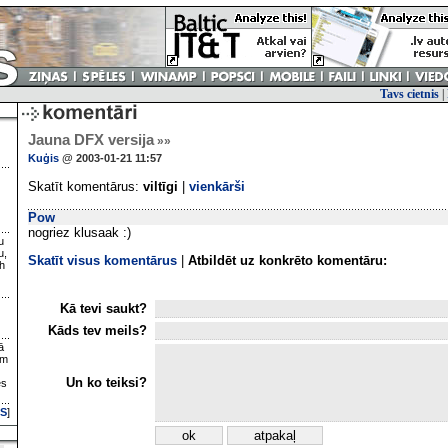
Tavs cietnis
|
Jauna DFX versija
»»
Kuģis
@ 2003-01-21 11:57
Skatīt komentārus:
viltīgi
|
vienkārši
Pow
nogriez klusaak :)
u
u,
Skatīt visus komentārus
|
Atbildēt uz konkrēto komentāru:
h
Kā tevi saukt?
Kāds tev meils?
ā
ām
Un ko teiksi?
es
S
]