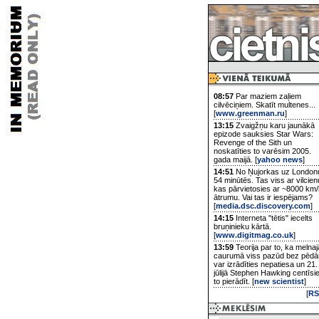
08:57
Par maziem zaļiem
cilvēciņiem. Skatīt multenes...
[
www.greenman.ru
]
13:15
Zvaigžņu karu jaunākā
epizode sauksies Star Wars:
Revenge of the Sith un
noskatīties to varēsim 2005.
gada maijā. [
yahoo news
]
14:51
No Ņujorkas uz London
54 minūtēs. Tas viss ar vilcien
kas pārvietosies ar ~8000 km/
ātrumu. Vai tas ir iespējams?
[
media.dsc.discovery.com
]
14:15
Interneta "tētis" iecelts
bruņinieku kārtā.
[
www.digitmag.co.uk
]
13:59
Teorija par to, ka melnaj
caurumā viss pazūd bez pēd
var izrādīties nepatiesa un 21.
jūlijā Stephen Hawking centīsi
to pierādīt. [
new scientist
]
[
RS