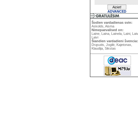
ADVANCED
Šodien vardadienas svin:
Askolds, Aisma
Nimepaevalised on:
Laine, Laina, Lainela, Laini, Lai
Laivi
Šiandien vardadieni švencia:
Drąsutis, Jogilė, Kajetonas,
Klaudija, Sikstas