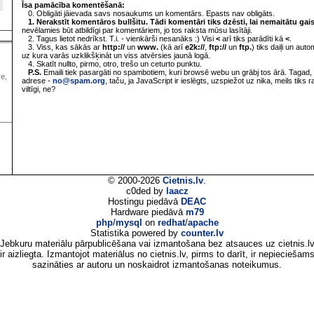
Īsa pamācība komentēšanā:
0. Obligāti jāievada savs nosaukums un komentārs. Epasts nav obligāts.
1. Nerakstīt komentāros bullšitu. Tādi komentāri tiks dzēsti, lai nemaitātu gai
nevēlamies būt atbildīgi par komentāriem, jo tos raksta mūsu lasītāji.
2. Tagus lietot nedrīkst. T.i. - vienkārši nesanāks :) Visi
<
arī tiks parādīti kā
<
.
3. Viss, kas sākās ar
http://
un
www.
(kā arī
e2k://
,
ftp://
un
ftp.
) tiks daiļi un aut
uz kura varās uzklikšķināt un viss atvērsies jaunā logā.
4. Skatīt nullto, pirmo, otro, trešo un ceturto punktu.
P.S.
Emaili tiek pasargāti no spambotiem, kuri browsē webu un grābj tos ārā. Tagad, 
ve,
adrese -
no@spam.org
, taču, ja JavaScript ir ieslēgts, uzspiežot uz nika, meils tiks 
viltīgi, ne?
© 2000-2026
Cietnis.lv
.
c0ded by
laacz
Hostingu piedāvā
DEAC
Hardware piedāvā
m79
php
/
mysql
on
redhat
/
apache
Statistika powered by
counter.lv
Jebkuru materiālu pārpublicēšana vai izmantošana bez atsauces uz cietnis.l
ir aizliegta. Izmantojot materiālus no cietnis.lv, pirms to darīt, ir nepieciešam
sazināties ar autoru un noskaidrot izmantošanas noteikumus.