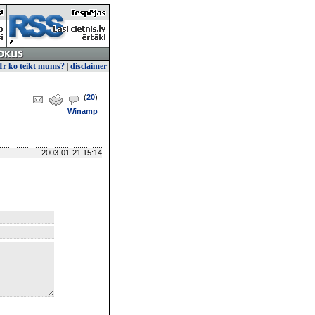
Ir ko teikt mums?
|
disclaimer
(
20
)
Winamp
2003-01-21 15:14