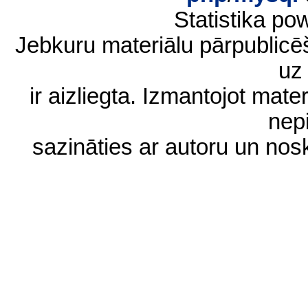
Statistika p
Jebkuru materiālu pārpublic
uz 
ir aizliegta. Izmantojot materi
nep
sazināties ar autoru un no