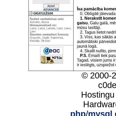
Īsa pamācība kome
ADVANCED
0. Obligāti jāievada
1. Nerakstīt koment
Šodien vardadienas svin:
Askolds, Aisma
gaisu.
Galu galā, mēs
Nimepaevalised on:
mūsu lasītāji.
Laine, Laina, Lainela, Laini, Laive,
Laivi
2. Tagus lietot nedrīk
Šiandien vardadieni švencia:
3. Viss, kas sākās 
Drąsutis, Jogilė, Kajetonas,
Klaudija, Sikstas
automātiski pārveidot
jaunā logā.
4. Skatīt nullto, pirm
P.S.
Emaili tiek pa
Tagad, visiem jums i
ir ieslēgts, uzspiežot 
© 2000-
c0d
Hostingu
Hardwar
php
/
mysql