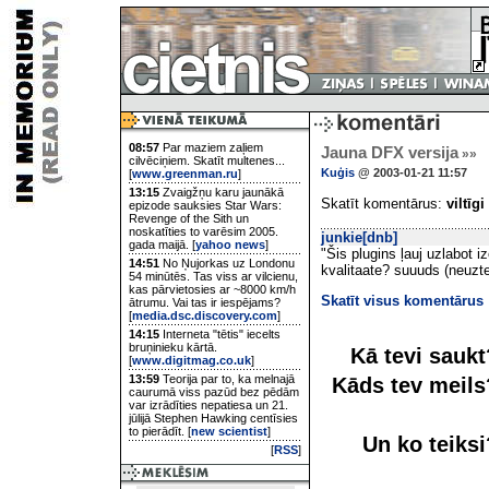
08:57
Par maziem zaļiem
Jauna DFX versija
»»
cilvēciņiem. Skatīt multenes...
Kuģis
@ 2003-01-21 11:57
[
www.greenman.ru
]
13:15
Zvaigžņu karu jaunākā
Skatīt komentārus:
viltīgi
epizode sauksies Star Wars:
Revenge of the Sith un
noskatīties to varēsim 2005.
junkie[dnb]
gada maijā. [
yahoo news
]
"Šis plugins ļauj uzlabot 
14:51
No Ņujorkas uz Londonu
kvalitaate? suuuds (neuztev
54 minūtēs. Tas viss ar vilcienu,
kas pārvietosies ar ~8000 km/h
Skatīt visus komentārus
ātrumu. Vai tas ir iespējams?
[
media.dsc.discovery.com
]
14:15
Interneta "tētis" iecelts
bruņinieku kārtā.
Kā tevi sauk
[
www.digitmag.co.uk
]
13:59
Teorija par to, ka melnajā
Kāds tev meil
caurumā viss pazūd bez pēdām
var izrādīties nepatiesa un 21.
jūlijā Stephen Hawking centīsies
to pierādīt. [
new scientist
]
Un ko teiks
[
RSS
]