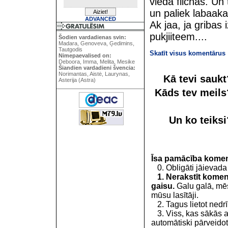
vieda fiichas. Un
un paliek labaaka
ADVANCED
Ak jaa, ja gribas 
pukjiiteem....
Šodien vardadienas svin:
Madara, Genoveva, Ģedimins,
Tautgodis
Skatīt visus komentārus
Nimepaevalised on:
Deboora, Imma, Melita, Mesike
Šiandien vardadieni švencia:
Norimantas, Aistė, Laurynas,
Kā tevi sauk
Asterija (Astra)
Kāds tev meil
Un ko teiks
Īsa pamācība kome
0. Obligāti jāievada
1. Nerakstīt koment
gaisu.
Galu galā, mēs
mūsu lasītāji.
2. Tagus lietot nedrīk
3. Viss, kas sākās 
automātiski pārveidot