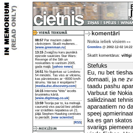
08:57
Par maziem zaļiem
Nokia ieliek visiem
»»
cilvēciņiem. Skatīt multenes...
Gremlins
@ 2002-12-02 14:22
[
www.greenman.ru
]
13:15
Zvaigžņu karu jaunākā
Skatīt komentārus:
viltīgi
epizode sauksies Star Wars:
Revenge of the Sith un
noskatīties to varēsim 2005.
Stefuks
gada maijā. [
yahoo news
]
Eu, nu bet tiesha
14:51
No Ņujorkas uz Londonu
54 minūtēs. Tas viss ar vilcienu,
domaati, ja ne zv
kas pārvietosies ar ~8000 km/h
ātrumu. Vai tas ir iespējams?
taadu pashu apara
[
media.dsc.discovery.com
]
14:15
Interneta "tētis" iecelts
Varbuut tie Nokia
bruņinieku kārtā.
[
www.digitmag.co.uk
]
saliidzinaat tehn
13:59
Teorija par to, ka melnajā
aparaatiem no da
caurumā viss pazūd bez pēdām
var izrādīties nepatiesa un 21.
speej apmierinaat
jūlijā Stephen Hawking centīsies
to pierādīt. [
new scientist
]
ka es gan skatos
[
RSS
]
svariigs piemeer