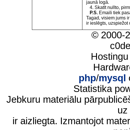
jaunā logā.
4. Skatīt nullto, pirm
P.S.
Emaili tiek pa
Tagad, visiem jums i
ir ieslēgts, uzspiežot 
© 2000-
c0d
Hostingu
Hardwar
php
/
mysql
Statistika p
Jebkuru materiālu pārpublic
uz 
ir aizliegta. Izmantojot materi