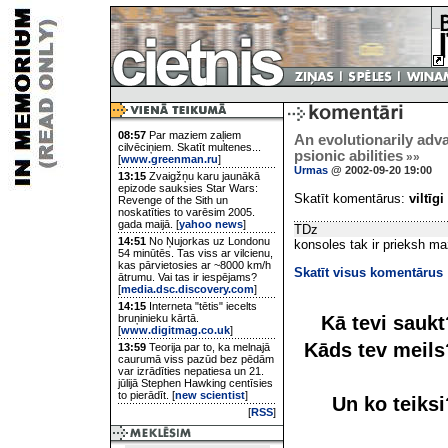
08:57
Par maziem zaļiem
An evolutionarily ad
cilvēciņiem. Skatīt multenes...
psionic abilities
»»
[
www.greenman.ru
]
Urmas
@ 2002-09-20 19:00
13:15
Zvaigžņu karu jaunākā
epizode sauksies Star Wars:
Skatīt komentārus:
viltīgi
Revenge of the Sith un
noskatīties to varēsim 2005.
gada maijā. [
yahoo news
]
TDz
14:51
No Ņujorkas uz Londonu
konsoles tak ir prieksh m
54 minūtēs. Tas viss ar vilcienu,
kas pārvietosies ar ~8000 km/h
Skatīt visus komentārus
ātrumu. Vai tas ir iespējams?
[
media.dsc.discovery.com
]
14:15
Interneta "tētis" iecelts
Kā tevi sauk
bruņinieku kārtā.
[
www.digitmag.co.uk
]
Kāds tev meil
13:59
Teorija par to, ka melnajā
caurumā viss pazūd bez pēdām
var izrādīties nepatiesa un 21.
jūlijā Stephen Hawking centīsies
to pierādīt. [
new scientist
]
Un ko teiks
[
RSS
]