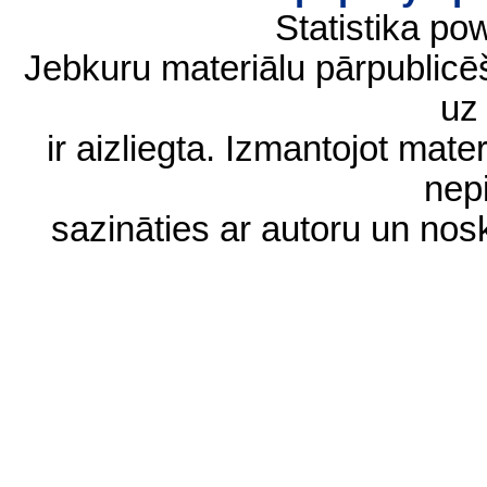
Statistika p
Jebkuru materiālu pārpublic
uz 
ir aizliegta. Izmantojot materi
nep
sazināties ar autoru un no