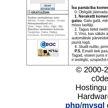
Īsa pamācība kome
ADVANCED
0. Obligāti jāievada
1. Nerakstīt koment
Šodien vardadienas svin:
gaisu.
Galu galā, mēs
Alfrēds, Fredis, Madars, Donāts
Nimepaevalised on:
mūsu lasītāji.
Vaido, Vaigo, Vaiko, Hiljar, Hiljo
2. Tagus lietot nedrīk
Šiandien vardadieni švencia:
Taulgirdas, Daina, Elidijus,
3. Viss, kas sākās 
Gustavas, Dominykas (Domas)
automātiski pārveidot
jaunā logā.
4. Skatīt nullto, pirm
P.S.
Emaili tiek pa
Tagad, visiem jums i
ir ieslēgts, uzspiežot 
© 2000-
c0d
Hostingu
Hardwar
php
/
mysql