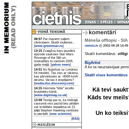
08:57
Par maziem zaļiem
Mēneša offtopic - SIA 
cilvēciņiem. Skatīt multenes...
cietnis.lv
@ 2002-08-28 14:49
[
www.greenman.ru
]
13:15
Zvaigžņu karu jaunākā
Skatīt komentārus:
viltīgi
epizode sauksies Star Wars:
Revenge of the Sith un
noskatīties to varēsim 2005.
BigArtist
gada maijā. [
yahoo news
]
A ko ta neuztaisiijaat pirm
14:51
No Ņujorkas uz Londonu
54 minūtēs. Tas viss ar vilcienu,
Skatīt visus komentārus
kas pārvietosies ar ~8000 km/h
ātrumu. Vai tas ir iespējams?
[
media.dsc.discovery.com
]
Kā tevi sauk
14:15
Interneta "tētis" iecelts
bruņinieku kārtā.
[
www.digitmag.co.uk
]
Kāds tev meil
13:59
Teorija par to, ka melnajā
caurumā viss pazūd bez pēdām
var izrādīties nepatiesa un 21.
jūlijā Stephen Hawking centīsies
Un ko teiks
to pierādīt. [
new scientist
]
[
RSS
]