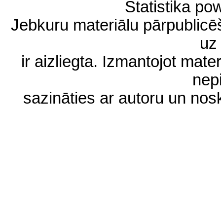
Statistika p
Jebkuru materiālu pārpublic
uz 
ir aizliegta. Izmantojot materi
nep
sazināties ar autoru un no