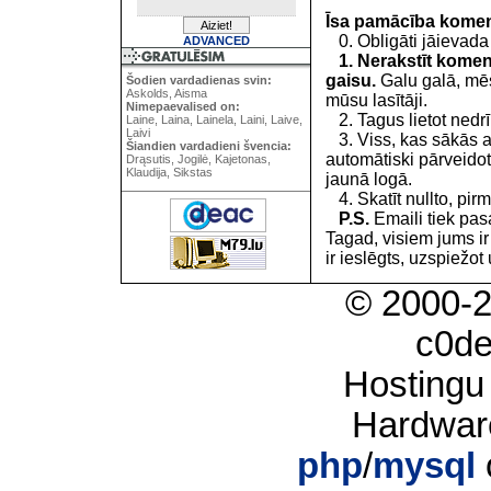
Īsa pamācība kome
0. Obligāti jāievada
ADVANCED
1. Nerakstīt koment
gaisu.
Galu galā, mēs
Šodien vardadienas svin:
Askolds, Aisma
mūsu lasītāji.
Nimepaevalised on:
2. Tagus lietot nedrīk
Laine, Laina, Lainela, Laini, Laive,
Laivi
3. Viss, kas sākās 
Šiandien vardadieni švencia:
automātiski pārveidot
Drąsutis, Jogilė, Kajetonas,
Klaudija, Sikstas
jaunā logā.
4. Skatīt nullto, pirm
P.S.
Emaili tiek pa
Tagad, visiem jums i
ir ieslēgts, uzspiežot 
© 2000-
c0d
Hostingu
Hardwar
php
/
mysql