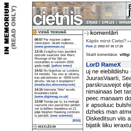
08:57
Par maziem zaļiem
Kāpēc mirst Cietņi?
»
cilvēciņiem. Skatīt multenes...
Pink
@ 2002-07-30 17:26
[
www.greenman.ru
]
13:15
Zvaigžņu karu jaunākā
Skatīt komentārus:
viltīgi
epizode sauksies Star Wars:
Revenge of the Sith un
noskatīties to varēsim 2005.
LorD RameX
gada maijā. [
yahoo news
]
uj ne eiebildiish
14:51
No Ņujorkas uz Londonu
54 minūtēs. Tas viss ar vilcienu,
JuurasVaarti, Sea
kas pārvietosies ar ~8000 km/h
ātrumu. Vai tas ir iespējams?
parskruuvejot elj
[
media.dsc.discovery.com
]
14:15
Interneta "tētis" iecelts
nimainaas bet tas
bruņinieku kārtā.
[
www.digitmag.co.uk
]
peec manaam doma
13:59
Teorija par to, ka melnajā
ir apsoluuc bulsh
caurumā viss pazūd bez pēdām
var izrādīties nepatiesa un 21.
dzheks man atmet
jūlijā Stephen Hawking centīsies
to pierādīt. [
new scientist
]
Diskeditsun viis 
[
RSS
]
bijatik liiku ieraxt