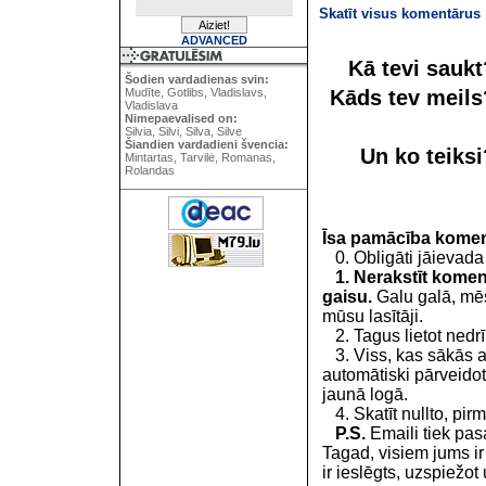
Skatīt visus komentārus
ADVANCED
Kā tevi sauk
Šodien vardadienas svin:
Kāds tev meil
Mudīte, Gotlibs, Vladislavs,
Vladislava
Nimepaevalised on:
Silvia, Silvi, Silva, Silve
Šiandien vardadieni švencia:
Un ko teiks
Mintartas, Tarvilė, Romanas,
Rolandas
Īsa pamācība kome
0. Obligāti jāievada
1. Nerakstīt koment
gaisu.
Galu galā, mēs
mūsu lasītāji.
2. Tagus lietot nedrīk
3. Viss, kas sākās 
automātiski pārveidot
jaunā logā.
4. Skatīt nullto, pirm
P.S.
Emaili tiek pa
Tagad, visiem jums i
ir ieslēgts, uzspiežot 