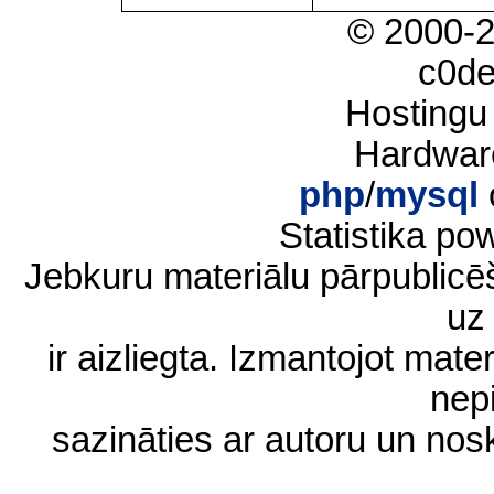
© 2000-
c0d
Hostingu
Hardwar
php
/
mysql
Statistika p
Jebkuru materiālu pārpublic
uz 
ir aizliegta. Izmantojot materi
nep
sazināties ar autoru un no