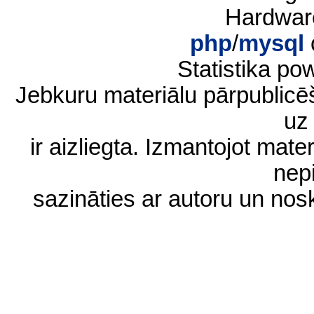
Hardwar
php
/
mysql
Statistika p
Jebkuru materiālu pārpublic
uz 
ir aizliegta. Izmantojot materi
nep
sazināties ar autoru un no