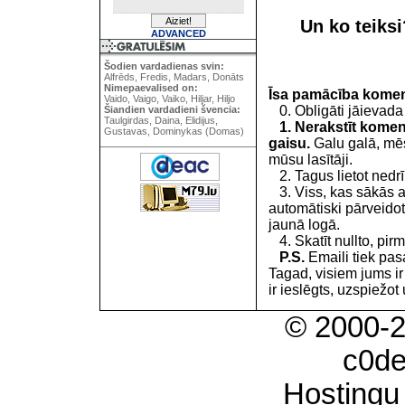
Un ko teiks
ADVANCED
Šodien vardadienas svin:
Alfrēds, Fredis, Madars, Donāts
Nimepaevalised on:
Īsa pamācība kome
Vaido, Vaigo, Vaiko, Hiljar, Hiljo
0. Obligāti jāievada
Šiandien vardadieni švencia:
Taulgirdas, Daina, Elidijus,
1. Nerakstīt koment
Gustavas, Dominykas (Domas)
gaisu.
Galu galā, mēs
mūsu lasītāji.
2. Tagus lietot nedrīk
3. Viss, kas sākās 
automātiski pārveidot
jaunā logā.
4. Skatīt nullto, pirm
P.S.
Emaili tiek pa
Tagad, visiem jums i
ir ieslēgts, uzspiežot 
© 2000-
c0d
Hostingu