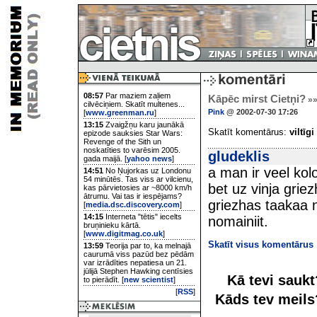
08:57
Par maziem zaļiem
Kāpēc mirst Cietņi?
»
cilvēciņiem. Skatīt multenes...
Pink
@ 2002-07-30 17:26
[
www.greenman.ru
]
13:15
Zvaigžņu karu jaunākā
Skatīt komentārus:
viltīgi
epizode sauksies Star Wars:
Revenge of the Sith un
noskatīties to varēsim 2005.
gludeklis
gada maijā. [
yahoo news
]
a man ir veel kol
14:51
No Ņujorkas uz Londonu
54 minūtēs. Tas viss ar vilcienu,
bet uz vinja griezh
kas pārvietosies ar ~8000 km/h
ātrumu. Vai tas ir iespējams?
griezhas taakaa n
[
media.dsc.discovery.com
]
14:15
Interneta "tētis" iecelts
nomainiit.
bruņinieku kārtā.
[
www.digitmag.co.uk
]
Skatīt visus komentārus
13:59
Teorija par to, ka melnajā
caurumā viss pazūd bez pēdām
var izrādīties nepatiesa un 21.
jūlijā Stephen Hawking centīsies
Kā tevi sauk
to pierādīt. [
new scientist
]
[
RSS
]
Kāds tev meil