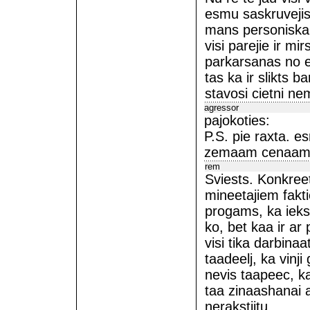
esmu saskruveji
mans personiskai
visi parejie ir mi
parkarsanas no el
tas ka ir slikts b
stavosi cietni ne
agressor
pajokoties:
P.S. pie raxta. 
zemaam cenaam.
rem
Sviests. Konkreet
mineetajiem fakt
progams, ka ieks
ko, bet kaa ir ar
visi tika darbinaa
taadeelj, ka vinj
nevis taapeec, ka
taa zinaashanai 
nerakstiitu.