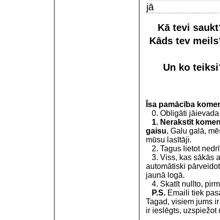
jā
Kā tevi sauk
Kāds tev meil
Un ko teiks
Īsa pamācība kome
0. Obligāti jāievada
1. Nerakstīt koment
gaisu.
Galu galā, mēs
mūsu lasītāji.
2. Tagus lietot nedrīk
3. Viss, kas sākās 
automātiski pārveidot
jaunā logā.
4. Skatīt nullto, pirm
P.S.
Emaili tiek pa
Tagad, visiem jums i
ir ieslēgts, uzspiežot 