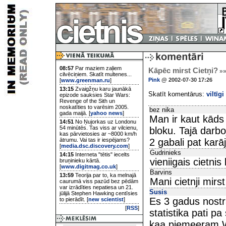
08:57
Par maziem zaļiem
Kāpēc mirst Cietņi?
»
cilvēciņiem. Skatīt multenes...
Pink
@ 2002-07-30 17:26
[
www.greenman.ru
]
13:15
Zvaigžņu karu jaunākā
Skatīt komentārus:
viltīgi
epizode sauksies Star Wars:
Revenge of the Sith un
noskatīties to varēsim 2005.
bez nika
gada maijā. [
yahoo news
]
Man ir kaut kāds
14:51
No Ņujorkas uz Londonu
54 minūtēs. Tas viss ar vilcienu,
bloku. Tajā darb
kas pārvietosies ar ~8000 km/h
ātrumu. Vai tas ir iespējams?
2 gabali pat karā
[
media.dsc.discovery.com
]
Gudrinieks
14:15
Interneta "tētis" iecelts
vieniigais cietnis
bruņinieku kārtā.
[
www.digitmag.co.uk
]
Barvins
13:59
Teorija par to, ka melnajā
Mani cietnji mirs
caurumā viss pazūd bez pēdām
var izrādīties nepatiesa un 21.
Susis
jūlijā Stephen Hawking centīsies
Es 3 gadus nostr
to pierādīt. [
new scientist
]
[
RSS
]
statistika pati pa
kaa piemeeram We