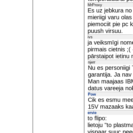
MrProxy
Es uz jebkura no 
mieriigi varu olas
piemociit pie pc 
puush virsuu.
ivs
ja veiksmīgi nome
pirmais cietnis ;( 
pārstaipot ietinu 
njerr
Nu es personiigi 
garantija. Ja nav 
Man maajaas IBMa
datus vareeja nok
Pow
Cik es esmu meer
15V mazaaks kaa
ervie
to flipo:
lietoju "to plast
vispaar suuc pee