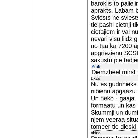
baroklis to paliel
aprakts. Labam b
Sviests ne sviests
tie pashi cietnji 
cietajiem ir vai n
nevari visu liidz 
no taa ka 7200 apg
apgriezienu SCSI 
sakustu pie tadi
Pink
Diemzheel mirst 
Exzo
Nu es gudrinieks 
riibienu apgaazu 
Un neko - gaaja. 
formaatu un kas
Skummji un dumi, 
njem veeraa situa
tomeer tie dieski
nbinc