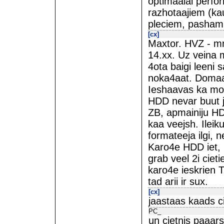
optimaalai perfor
razhotaajiem (ka
pleciem, pasham 
[cx]
Maxtor. HVZ - mn
14.xx. Uz veina 
4ota baigi leeni 
noka4aat. Domaaj
Ieshaavas ka moz
HDD nevar buut ja
ZB, apmainiju HDD
kaa veejsh. Ileik
formateeja ilgi, 
Karo4e HDD iet, 
grab veel 2i ciet
karo4e ieskrien T
tad arii ir sux.
[cx]
jaastaas kaads ci
PC_
un cietnis paaars