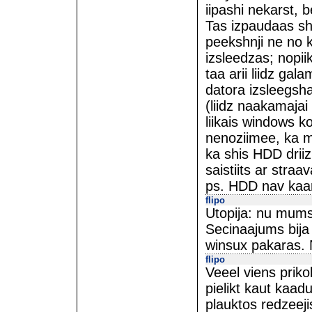
iipashi nekarst, 
Tas izpaudaas sh
peekshnji ne no 
izsleedzas; nopiik
taa arii liidz g
datora izsleegsh
(liidz naakamajai
liikais windows 
nenoziimee, ka ma
ka shis HDD drii
saistiits ar stra
ps. HDD nav kaar
flipo
Utopija: nu mums
Secinaajums bija t
winsux pakaras. N
flipo
Veeel viens prikol
pielikt kaut kaad
plauktos redzeeji