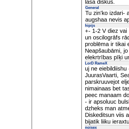
lasa diskus.
General
Tu zin'ko izdari- a
augshaa nevis a
hipijs
+- 1-2 V diez va
un oscilogrāfs rā
problēma ir tikai 
Neapšaubāmi, jo li
elekrtrības pīķi 
LorD RameX
uj ne eiebildiish
JuurasVaarti, Sea
parskruuvejot el
nimainaas bet tas
peec manaam dom
- ir apsoluuc bul
dzheks man atmet
Diskeditsun viis 
bijatik liiku ieraxt
noisex