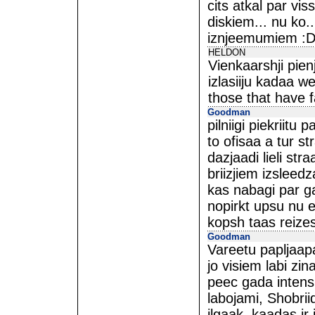
cits atkal par vis
diskiem... nu ko.
iznjeemumiem :
HELDON
Vienkaarshji pie
izlasiiju kadaa w
those that have fa
Goodman
pilniigi piekriit
to ofisaa a tur st
dazjaadi lieli str
briizjiem izsleed
kas nabagi par gar
nopirkt upsu nu e
kopsh taas reizes
Goodman
Vareetu papljaa
jo visiem labi z
peec gada intensi
labojami, Shobrii
ilgaak, kaadas i