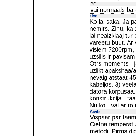
PC_
vai normaals bar
zive
Ko lai saka. Ja p
nemirs. Zinu, ka 
lai neaizklaaj tur
vareetu buut. Ar v
visiem 7200rpm, e
uzsilis ir pavisa
Otrs moments - ja
uzlikt apakshaa/au
nevaig atstaat 45
kabeljos, 3) veel
datora korpusaa,
konstrukcija - ta
Nu ko - vai ar to
Aivils
Vispaar par taam
Cietna temperatu
metodi. Pirms dioz