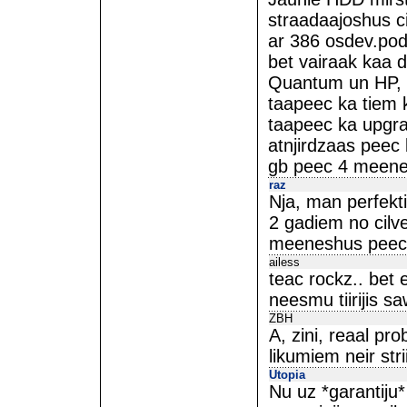
straadaajoshus ci
ar 386 osdev.pods
bet vairaak kaa 
Quantum un HP, k
taapeec ka tiem ka
taapeec ka upgrad
atnjirdzaas pee
gb peec 4 meene
raz
Nja, man perfekt
2 gadiem no cilve
meeneshus peec 
ailess
teac rockz.. bet 
neesmu tiirijis s
ZBH
A, zini, reaal pr
likumiem neir str
Utopia
Nu uz *garantiju