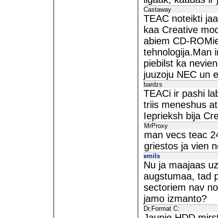
Castaway
TEAC noteikti ja
kaa Creative mode
abiem CD-ROMiem 
tehnologija.Man i
piebilst ka nevie
juuzoju NEC un 
bardzs
TEACi ir pashi l
triis meneshus atpa
Ieprieksh bija Cr
MrProxy
man vecs teac 24x
griestos ja vien 
emils
Nu ja maajaas uz
augstumaa, tad pi
sectoriem nav no 
jamo izmanto?
Dr.Format C:
Jaunie HDD mirs