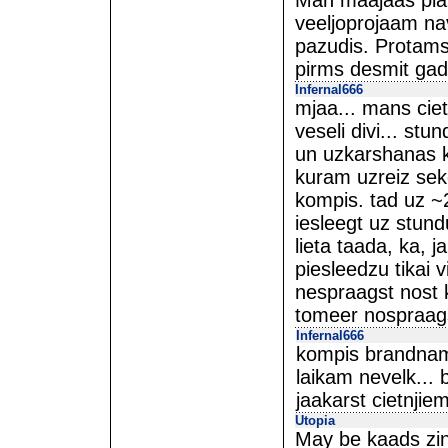
Man maajaas plau
veeljoprojaam na
pazudis. Protams,
pirms desmit gadi
Infernal666
mjaa... mans ciet
veseli divi... st
un uzkarshanas ku
kuram uzreiz seko 
kompis. tad uz ~
iesleegt uz stund
lieta taada, ka, j
piesleedzu tikai 
nespraagst nost 
tomeer nospraagst
Infernal666
kompis brandname
laikam nevelk... b
jaakarst cietnjie
Utopia
May be kaads zi