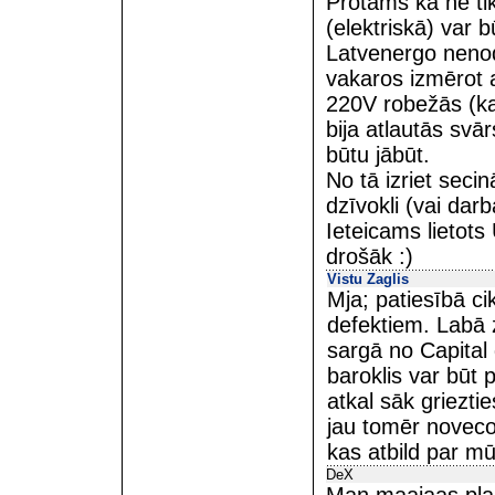
Protams ka ne tika
(elektriskā) var 
Latvenergo nenod
vakaros izmērot 
220V robežās (ka
bija atlautās svā
būtu jābūt.
No tā izriet secin
dzīvokli (vai dar
Ieteicams lietots
drošāk :)
Vistu Zaglis
Mja; patiesībā cik 
defektiem. Labā z
sargā no Capital 
baroklis var būt 
atkal sāk griezti
jau tomēr noveco v
kas atbild par mū
DeX