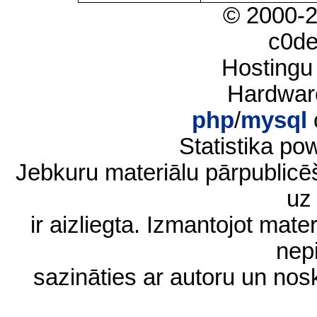
© 2000-
c0d
Hostingu
Hardwar
php
/
mysql
Statistika p
Jebkuru materiālu pārpublic
uz 
ir aizliegta. Izmantojot materi
nep
sazināties ar autoru un no