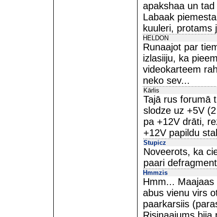
apakshaa un tad 
Labaak piemestar
kuuleri, protams 
HELDON
Runaajot par tie
izlasiiju, ka pi
videokarteem rahj
neko sev...
Kārlis
Tajā rus forumā ti
slodze uz +5V (2 
pa +12V drāti, rez
+12V papildu sta
Stupicz
Noveerots, ka ci
paari defragmente
Hmmzis
Hmm... Maajaas m
abus vienu virs o
paarkarsiis (para
Risinaajums bija 