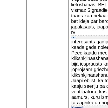
lietoshanas. BET
vismaz 5 graadie
taads kaa nekaa
bet ideja par baro
japalasaas, jaapa
rv
raz
interesants gadi
kaada gada nolee
Peec kaadu meene
klikshkjinaashan
bija iesprausts k
joprojaam griezha
klikshkjinaashanu
Jaapi ebilst, ka t
kaaju seeriju pa
ventilaatoru, kas
aamurs, kuru iz
tas apnika un nop
Kennedy