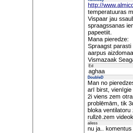
http://www.almi
temperatuuras me
Vispaar jau ssau
spraagssanas iem
papeetiit.
Mana pieredze:
Spraagst parasti
aarpus aizdomaa
Vismazaak Seaga
Ed
aghaa
DoubleD
Man no pieredzes
arī birst, vienīgi
2i viens zem otra
problēmām, tik 3
bloka ventilatoru
rullzē.zem video
ailess
nu ja.. komentus