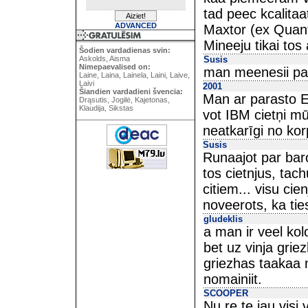
tad peec kcalitaa
ADVANCED
Maxtor (ex Quan
Mineeju tikai tos 
Šodien vardadienas svin:
Askolds, Aisma
Susis
Nimepaevalised on:
man meenesii pa
Laine, Laina, Lainela, Laini, Laive,
Laivi
2001
Šiandien vardadieni švencia:
Man ar parasto E
Drąsutis, Jogilė, Kajetonas,
Klaudija, Sikstas
vot IBM cietņi mū
neatkarīgi no ko
Susis
Runaajot par bar
tos cietnjus, ta
citiem... visu cien
noveerots, ka tie
gludeklis
a man ir veel kol
bet uz vinja griez
griezhas taakaa 
nomainiit.
SCOOPER
Nu re te jau visi 