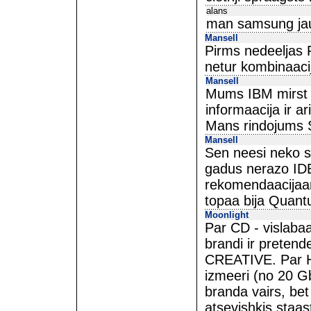
alans
man samsung jau
Mansell
Pirms nedeeljas 
netur kombinaacij
Mansell
Mums IBM mirst 
informaacija ir ar
Mans rindojums 
Mansell
Sen neesi neko ste
gadus nerazo IDE
rekomendaacijaam
topaa bija Quantu
Moonlight
Par CD - vislaba
brandi ir pretende
CREATIVE. Par HD
izmeeri (no 20 Gb
branda vairs, bet 
atsevishkjs staas