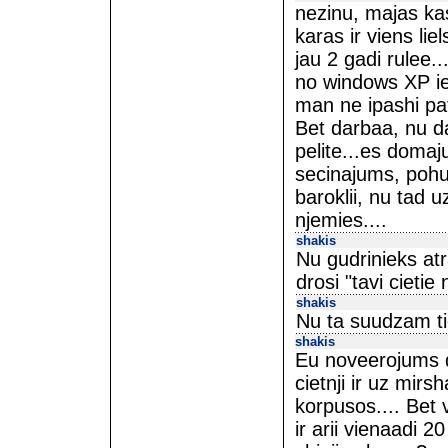
nezinu, majas kas
karas ir viens lie
jau 2 gadi rulee.
no windows XP ie
man ne ipashi pat
Bet darbaa, nu da
pelite...es domaj
secinajums, pohuj
baroklii, nu tad 
njemies....
shakis
Nu gudrinieks atr
drosi "tavi cietie
shakis
Nu ta suudzam tie
shakis
Eu noveerojums d
cietnji ir uz mir
korpusos.... Bet 
ir arii vienaadi 