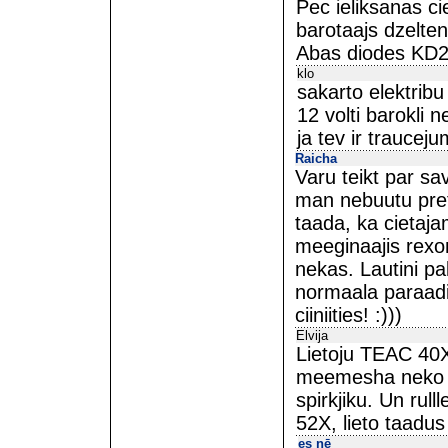
Pec ieliksanas cie
barotaajs dzelten
Abas diodes KD21
klo
sakarto elektribu
12 volti barokli n
ja tev ir trauceju
Raicha
Varu teikt par sav
man nebuutu pret
taada, ka cietaj
meeginaajis rexon
nekas. Lautini pal
normaala paraadi
ciiniities! :)))
Elvija
Lietoju TEAC 40X
meemesha neko n
spirkjiku. Un rul
52X, lieto taadu
es nē