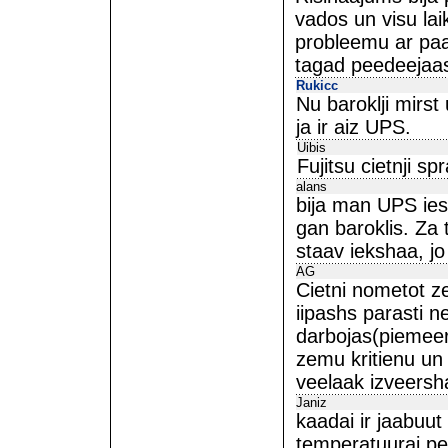
vados un visu lai
probleemu ar paa
tagad peedeejaas
Rukicc
Nu baroklji mirst
ja ir aiz UPS.
Uibis
Fujitsu cietnji s
alans
bija man UPS iesp
gan baroklis. Za 
staav iekshaa, j
AG
Cietni nometot 
iipashs parasti ne
darbojas(piemeera
zemu kritienu un 
veelaak izveershas
Janiz
kaadai ir jaabuut
temperatuurai pe