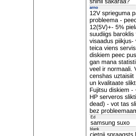
shinii sakaraa?
arno
12V sprieguma pa
probleema - peec
12(5V)+- 5% piela
suudiigs baroklis 
visaadus piikjus
teica viens servi
diskiem peec pusg
gan mana statisti
veel ir normaali.
censhas uztaisiit 
un kvalitaate slik
Fujitsu diskiem - 
HP serveros slikt
dead) - vot tas sl
bez probleemaa
Ed
samsung suxo
blank
cietnji spraagsts