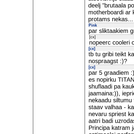
deelj "brutaala p
motherboardi ar 
protams nekas...
Pink
par sliktaakiem g
[cx]
nopeerc cooleri 
[cx]
tb tu gribi teikt 
nospraagst :)?
[cx]
par 5 graadiem :
es nopirku TITAN
shuflaadi pa kauk
jaamaina:)), iepr
nekaadu siltumu 
staav valhaa - ka
nevaru spriest k
aatri badi uzrod
Principa katram 