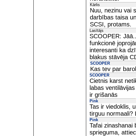
Kārlis
Nuu, nezinu vai s
darbības taisa un 
SCSI, protams.
Lasītājs
SCOOPER: Jāā... b
funkcionē joprojām
interesanti ka dz
blakus stāvēja C
SCOOPER
Kas tev par barokl
SCOOPER
Cietnis karst neti
labas ventilāvija
ir grišanās
Pink
Tas ir viedoklis, u
tirguu normaali? 
Pink
Tafai zinashanai
sprieguma, attiec