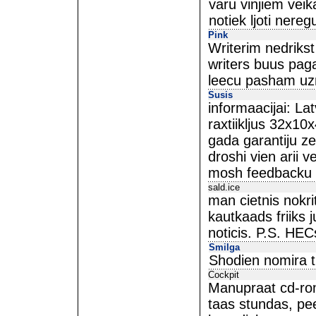
varu vinjiem veik
notiek ljoti neregu
Pink
Writerim nedrikst t
writers buus paga
leecu pasham uzm
Susis
informaacijai: La
raxtiikljus 32x1
gada garantiju ze
droshi vien arii v
mosh feedbacku 
sald.ice
man cietnis nokri
kautkaads friiks 
noticis. P.S. HECs
Smilga
Shodien nomira t
Cockpit
Manupraat cd-romi
taas stundas, pee