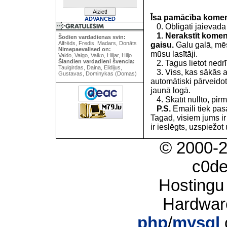
Īsa pamācība kome
ADVANCED
0. Obligāti jāievada
1. Nerakstīt koment
Šodien vardadienas svin:
Alfrēds, Fredis, Madars, Donāts
gaisu.
Galu galā, mēs
Nimepaevalised on:
mūsu lasītāji.
Vaido, Vaigo, Vaiko, Hiljar, Hiljo
Šiandien vardadieni švencia:
2. Tagus lietot nedrīk
Taulgirdas, Daina, Elidijus,
3. Viss, kas sākās 
Gustavas, Dominykas (Domas)
automātiski pārveidot
jaunā logā.
4. Skatīt nullto, pirm
P.S.
Emaili tiek pa
Tagad, visiem jums i
ir ieslēgts, uzspiežot 
© 2000-
c0d
Hostingu
Hardwar
php
/
mysql