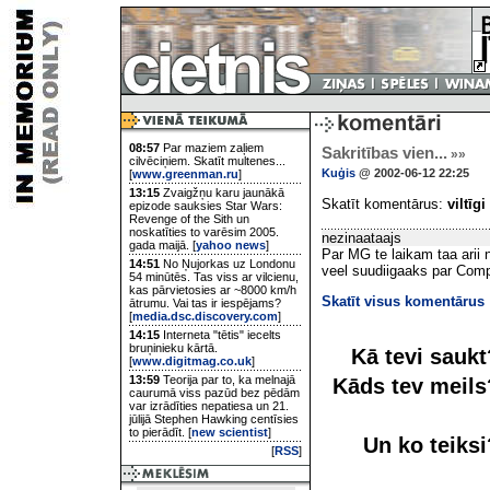
08:57
Par maziem zaļiem
Sakritības vien...
»»
cilvēciņiem. Skatīt multenes...
Kuģis
@ 2002-06-12 22:25
[
www.greenman.ru
]
13:15
Zvaigžņu karu jaunākā
Skatīt komentārus:
viltīgi
epizode sauksies Star Wars:
Revenge of the Sith un
noskatīties to varēsim 2005.
nezinaataajs
gada maijā. [
yahoo news
]
Par MG te laikam taa arii
14:51
No Ņujorkas uz Londonu
veel suudiigaaks par Com
54 minūtēs. Tas viss ar vilcienu,
kas pārvietosies ar ~8000 km/h
Skatīt visus komentārus
ātrumu. Vai tas ir iespējams?
[
media.dsc.discovery.com
]
14:15
Interneta "tētis" iecelts
bruņinieku kārtā.
Kā tevi sauk
[
www.digitmag.co.uk
]
13:59
Teorija par to, ka melnajā
Kāds tev meil
caurumā viss pazūd bez pēdām
var izrādīties nepatiesa un 21.
jūlijā Stephen Hawking centīsies
to pierādīt. [
new scientist
]
Un ko teiks
[
RSS
]