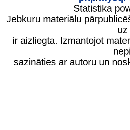
Statistika p
Jebkuru materiālu pārpublic
uz 
ir aizliegta. Izmantojot materi
nep
sazināties ar autoru un no