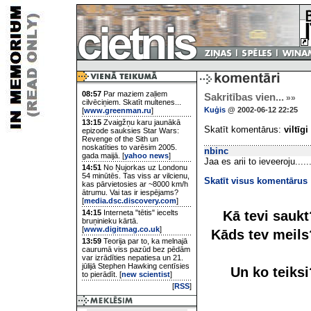
08:57
Par maziem zaļiem
Sakritības vien...
»»
cilvēciņiem. Skatīt multenes...
Kuģis
@ 2002-06-12 22:25
[
www.greenman.ru
]
13:15
Zvaigžņu karu jaunākā
Skatīt komentārus:
viltīgi
epizode sauksies Star Wars:
Revenge of the Sith un
noskatīties to varēsim 2005.
nbinc
gada maijā. [
yahoo news
]
Jaa es arii to ieveeroju....
14:51
No Ņujorkas uz Londonu
54 minūtēs. Tas viss ar vilcienu,
Skatīt visus komentārus
kas pārvietosies ar ~8000 km/h
ātrumu. Vai tas ir iespējams?
[
media.dsc.discovery.com
]
Kā tevi sauk
14:15
Interneta "tētis" iecelts
bruņinieku kārtā.
[
www.digitmag.co.uk
]
Kāds tev meil
13:59
Teorija par to, ka melnajā
caurumā viss pazūd bez pēdām
var izrādīties nepatiesa un 21.
jūlijā Stephen Hawking centīsies
Un ko teiks
to pierādīt. [
new scientist
]
[
RSS
]