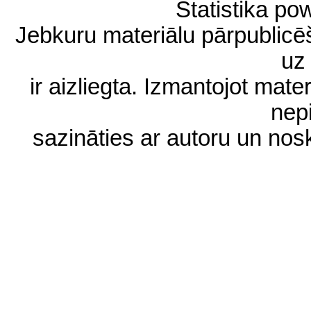
Statistika p
Jebkuru materiālu pārpublic
uz 
ir aizliegta. Izmantojot materi
nep
sazināties ar autoru un no