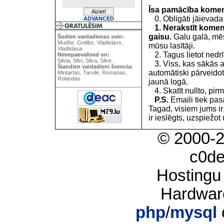
Īsa pamācība kome
0. Obligāti jāievada
ADVANCED
1. Nerakstīt koment
gaisu.
Galu galā, mēs
Šodien vardadienas svin:
Mudīte, Gotlibs, Vladislavs,
mūsu lasītāji.
Vladislava
2. Tagus lietot nedrīk
Nimepaevalised on:
Silvia, Silvi, Silva, Silve
3. Viss, kas sākās 
Šiandien vardadieni švencia:
automātiski pārveidot
Mintartas, Tarvilė, Romanas,
Rolandas
jaunā logā.
4. Skatīt nullto, pirm
P.S.
Emaili tiek pa
Tagad, visiem jums i
ir ieslēgts, uzspiežot 
© 2000-
c0d
Hostingu
Hardwar
php
/
mysql