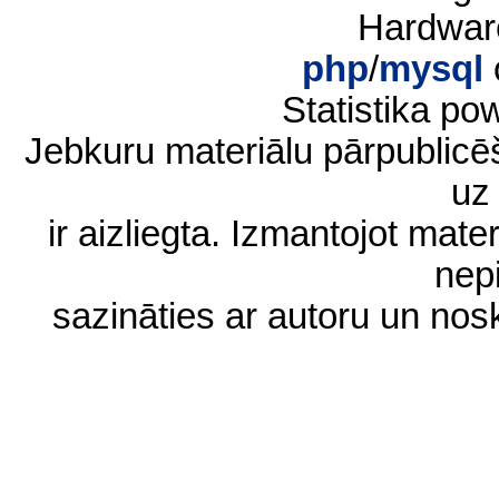
Hardwar
php
/
mysql
Statistika p
Jebkuru materiālu pārpublic
uz 
ir aizliegta. Izmantojot materi
nep
sazināties ar autoru un no