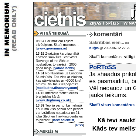
08:57
Par maziem zaļiem
Sakritības vien...
»»
cilvēciņiem. Skatīt multenes...
Kuģis
@ 2002-06-12 22:25
[
www.greenman.ru
]
13:15
Zvaigžņu karu jaunākā
Skatīt komentārus:
viltīgi
epizode sauksies Star Wars:
Revenge of the Sith un
noskatīties to varēsim 2005.
PoRToSS
gada maijā. [
yahoo news
]
Ja shaadus prikol
14:51
No Ņujorkas uz Londonu
54 minūtēs. Tas viss ar vilcienu,
es pasmaidiitu, b
kas pārvietosies ar ~8000 km/h
ātrumu. Vai tas ir iespējams?
Vēl nedaudz un G
[
media.dsc.discovery.com
]
14:15
Interneta "tētis" iecelts
jauks teikums.
bruņinieku kārtā.
[
www.digitmag.co.uk
]
Skatīt visus komentārus
13:59
Teorija par to, ka melnajā
caurumā viss pazūd bez pēdām
var izrādīties nepatiesa un 21.
jūlijā Stephen Hawking centīsies
Kā tevi sauk
to pierādīt. [
new scientist
]
[
RSS
]
Kāds tev meil