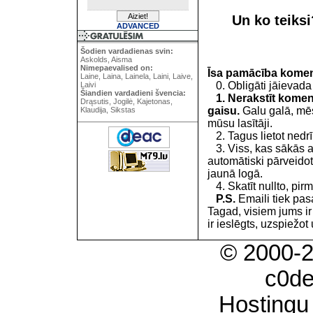
Un ko teiks
ADVANCED
Šodien vardadienas svin:
Askolds, Aisma
Nimepaevalised on:
Īsa pamācība kome
Laine, Laina, Lainela, Laini, Laive,
0. Obligāti jāievada
Laivi
Šiandien vardadieni švencia:
1. Nerakstīt koment
Drąsutis, Jogilė, Kajetonas,
gaisu.
Galu galā, mēs
Klaudija, Sikstas
mūsu lasītāji.
2. Tagus lietot nedrīk
3. Viss, kas sākās 
automātiski pārveidot
jaunā logā.
4. Skatīt nullto, pirm
P.S.
Emaili tiek pa
Tagad, visiem jums i
ir ieslēgts, uzspiežot 
© 2000-
c0d
Hostingu