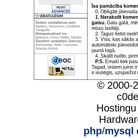
Īsa pamācība kome
0. Obligāti jāievada
ADVANCED
1. Nerakstīt koment
gaisu.
Galu galā, mēs
Šodien vardadienas svin:
Madara, Genoveva, Ģedimins,
mūsu lasītāji.
Tautgodis
2. Tagus lietot nedrīk
Nimepaevalised on:
Deboora, Imma, Melita, Mesike
3. Viss, kas sākās 
Šiandien vardadieni švencia:
automātiski pārveidot
Norimantas, Aistė, Laurynas,
Asterija (Astra)
jaunā logā.
4. Skatīt nullto, pirm
P.S.
Emaili tiek pa
Tagad, visiem jums i
ir ieslēgts, uzspiežot 
© 2000-
c0d
Hostingu
Hardwar
php
/
mysql