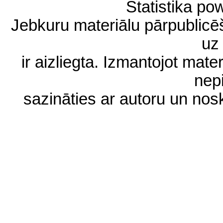
Statistika p
Jebkuru materiālu pārpublic
uz 
ir aizliegta. Izmantojot materi
nep
sazināties ar autoru un no