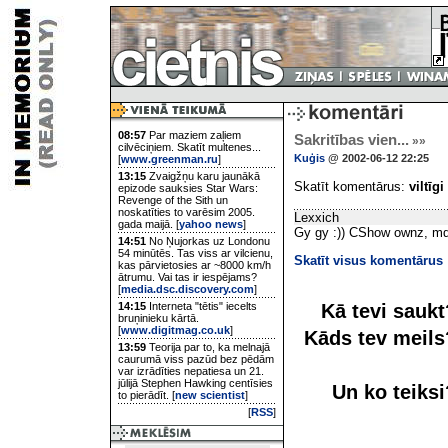
08:57
Par maziem zaļiem
Sakritības vien...
»»
cilvēciņiem. Skatīt multenes...
Kuģis
@ 2002-06-12 22:25
[
www.greenman.ru
]
13:15
Zvaigžņu karu jaunākā
Skatīt komentārus:
viltīgi
epizode sauksies Star Wars:
Revenge of the Sith un
noskatīties to varēsim 2005.
Lexxich
gada maijā. [
yahoo news
]
Gy gy :)) CShow ownz, md 
14:51
No Ņujorkas uz Londonu
54 minūtēs. Tas viss ar vilcienu,
Skatīt visus komentārus
kas pārvietosies ar ~8000 km/h
ātrumu. Vai tas ir iespējams?
[
media.dsc.discovery.com
]
Kā tevi sauk
14:15
Interneta "tētis" iecelts
bruņinieku kārtā.
[
www.digitmag.co.uk
]
Kāds tev meil
13:59
Teorija par to, ka melnajā
caurumā viss pazūd bez pēdām
var izrādīties nepatiesa un 21.
jūlijā Stephen Hawking centīsies
Un ko teiks
to pierādīt. [
new scientist
]
[
RSS
]