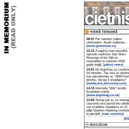
08:57
Par maziem zaļiem
cilvēciņiem. Skatīt multenes...
[
www.greenman.ru
]
13:15
Zvaigžņu karu jaunākā
epizode sauksies Star Wars:
Revenge of the Sith un
noskatīties to varēsim 2005.
gada maijā. [
yahoo news
]
14:51
No Ņujorkas uz London
54 minūtēs. Tas viss ar vilcien
kas pārvietosies ar ~8000 km/
ātrumu. Vai tas ir iespējams?
[
media.dsc.discovery.com
]
14:15
Interneta "tētis" iecelts
bruņinieku kārtā.
[
www.digitmag.co.uk
]
13:59
Teorija par to, ka melnaj
caurumā viss pazūd bez pēd
var izrādīties nepatiesa un 21.
jūlijā Stephen Hawking centīsi
to pierādīt. [
new scientist
]
[
RS