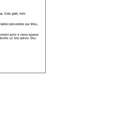
su.
Galu galā, mēs
omātiski pārveidots par linku,
visiem jums ir viena epasta
rakstīts uz īsto adresi. Eku
v
s