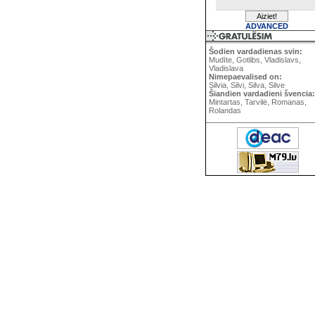
ADVANCED
Šodien vardadienas svin:
Mudīte, Gotlibs, Vladislavs,
Vladislava
Nimepaevalised on:
Silvia, Silvi, Silva, Silve
Šiandien vardadieni švencia:
Mintartas, Tarvilė, Romanas,
Rolandas