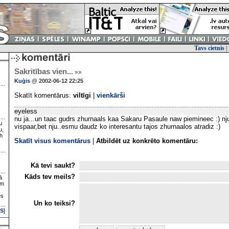
Tavs cietnis
|
Sakritības vien...
»»
Kuģis
@ 2002-06-12 22:25
Skatīt komentārus:
viltīgi
|
vienkārši
eyeless
nu ja...un taac gudrs zhurnaals kaa Sakaru Pasaule naw piemineec :) nju 
u
vispaar,bet nju..esmu daudz ko interesantu tajos zhurnaalos atradiz :)
u,
h
Skatīt visus komentārus
|
Atbildēt uz konkrēto komentāru:
Kā tevi saukt?
Kāds tev meils?
ā
ām
es
Un ko teiksi?
S
]