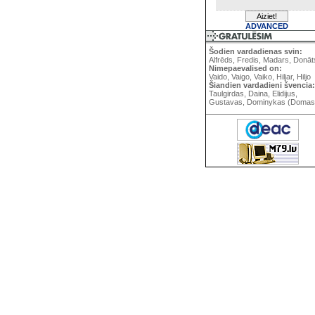
ADVANCED
Šodien vardadienas svin:
Alfrēds, Fredis, Madars, Donāt
Nimepaevalised on:
Vaido, Vaigo, Vaiko, Hiljar, Hiljo
Šiandien vardadieni švencia:
Taulgirdas, Daina, Elidijus,
Gustavas, Dominykas (Domas