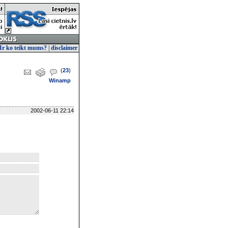
Ir ko teikt mums?
|
disclaimer
(
23
)
Winamp
2002-06-11 22:14