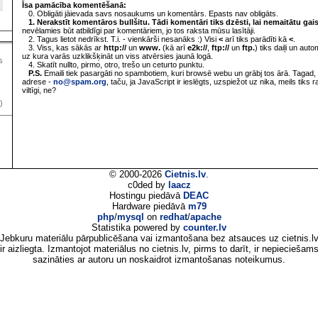
Īsa pamācība komentēšanā:
0. Obligāti jāievada savs nosaukums un komentārs. Epasts nav obligāts.
1. Nerakstīt komentāros bullšitu. Tādi komentāri tiks dzēsti, lai nemaitātu gai
nevēlamies būt atbildīgi par komentāriem, jo tos raksta mūsu lasītāji.
2. Tagus lietot nedrīkst. T.i. - vienkārši nesanāks :) Visi
<
arī tiks parādīti kā
<
.
3. Viss, kas sākās ar
http://
un
www.
(kā arī
e2k://
,
ftp://
un
ftp.
) tiks daiļi un aut
uz kura varās uzklikšķināt un viss atvērsies jaunā logā.
s
4. Skatīt nullto, pirmo, otro, trešo un ceturto punktu.
P.S.
Emaili tiek pasargāti no spambotiem, kuri browsē webu un grābj tos ārā. Tagad, 
adrese -
no@spam.org
, taču, ja JavaScript ir ieslēgts, uzspiežot uz nika, meils tiks 
viltīgi, ne?
)
© 2000-2026
Cietnis.lv
.
c0ded by
laacz
Hostingu piedāvā
DEAC
Hardware piedāvā
m79
php
/
mysql
on
redhat
/
apache
Statistika powered by
counter.lv
Jebkuru materiālu pārpublicēšana vai izmantošana bez atsauces uz cietnis.l
ir aizliegta. Izmantojot materiālus no cietnis.lv, pirms to darīt, ir nepieciešam
sazināties ar autoru un noskaidrot izmantošanas noteikumus.