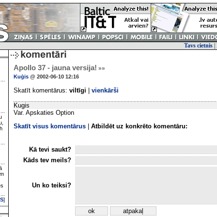
Tavs cietnis
|
Apollo 37 - jauna versija!
»»
Kuģis
@ 2002-06-10 12:16
Skatīt komentārus:
viltīgi
|
vienkārši
Kugis
Var. Apskaties Option
u
u,
Skatīt visus komentārus
|
Atbildēt uz konkrēto komentāru:
h
Kā tevi saukt?
Kāds tev meils?
ā
ām
Un ko teiksi?
es
S
]