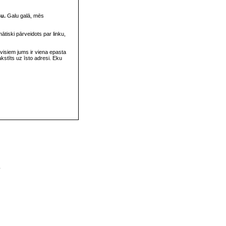
su.
Galu galā, mēs
omātiski pārveidots par linku,
visiem jums ir viena epasta
rakstīts uz īsto adresi. Eku
v
s