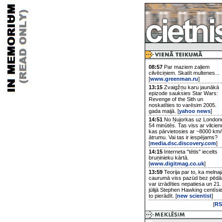
08:57
Par maziem zaļiem
cilvēciņiem. Skatīt multenes...
[
www.greenman.ru
]
13:15
Zvaigžņu karu jaunākā
epizode sauksies Star Wars:
Revenge of the Sith un
noskatīties to varēsim 2005.
gada maijā. [
yahoo news
]
14:51
No Ņujorkas uz London
54 minūtēs. Tas viss ar vilcien
kas pārvietosies ar ~8000 km/
ātrumu. Vai tas ir iespējams?
[
media.dsc.discovery.com
]
14:15
Interneta "tētis" iecelts
bruņinieku kārtā.
[
www.digitmag.co.uk
]
13:59
Teorija par to, ka melnaj
caurumā viss pazūd bez pēd
var izrādīties nepatiesa un 21.
jūlijā Stephen Hawking centīsi
to pierādīt. [
new scientist
]
[
RS