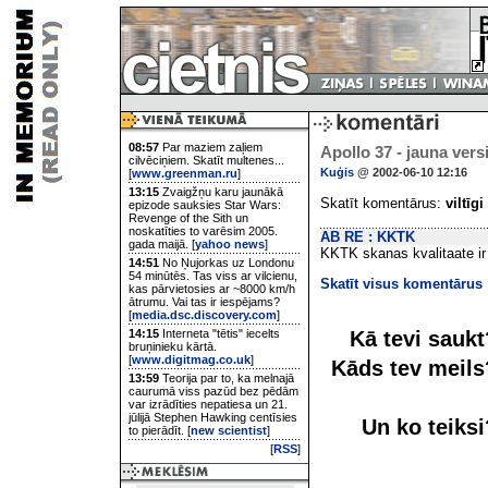
08:57
Par maziem zaļiem
Apollo 37 - jauna versi
cilvēciņiem. Skatīt multenes...
Kuģis
@ 2002-06-10 12:16
[
www.greenman.ru
]
13:15
Zvaigžņu karu jaunākā
Skatīt komentārus:
viltīgi
epizode sauksies Star Wars:
Revenge of the Sith un
noskatīties to varēsim 2005.
AB RE : KKTK
gada maijā. [
yahoo news
]
KKTK skanas kvalitaate ir 
14:51
No Ņujorkas uz Londonu
54 minūtēs. Tas viss ar vilcienu,
Skatīt visus komentārus
kas pārvietosies ar ~8000 km/h
ātrumu. Vai tas ir iespējams?
[
media.dsc.discovery.com
]
Kā tevi sauk
14:15
Interneta "tētis" iecelts
bruņinieku kārtā.
[
www.digitmag.co.uk
]
Kāds tev meil
13:59
Teorija par to, ka melnajā
caurumā viss pazūd bez pēdām
var izrādīties nepatiesa un 21.
jūlijā Stephen Hawking centīsies
Un ko teiks
to pierādīt. [
new scientist
]
[
RSS
]