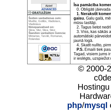
Īsa pamācība kome
0. Obligāti jāievada
ADVANCED
1. Nerakstīt koment
gaisu.
Galu galā, mēs
Šodien vardadienas svin:
Mudīte, Gotlibs, Vladislavs,
mūsu lasītāji.
Vladislava
2. Tagus lietot nedrīk
Nimepaevalised on:
Silvia, Silvi, Silva, Silve
3. Viss, kas sākās 
Šiandien vardadieni švencia:
automātiski pārveidot
Mintartas, Tarvilė, Romanas,
Rolandas
jaunā logā.
4. Skatīt nullto, pirm
P.S.
Emaili tiek pa
Tagad, visiem jums i
ir ieslēgts, uzspiežot 
© 2000-
c0d
Hostingu
Hardwar
php
/
mysql