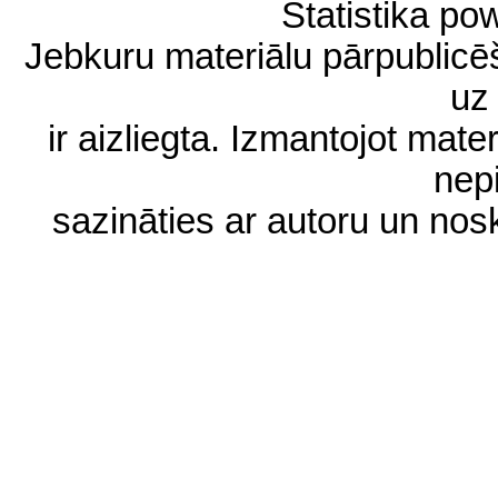
Statistika p
Jebkuru materiālu pārpublic
uz 
ir aizliegta. Izmantojot materi
nep
sazināties ar autoru un no