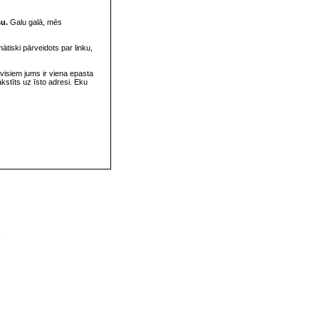
su.
Galu galā, mēs
omātiski pārveidots par linku,
visiem jums ir viena epasta
rakstīts uz īsto adresi. Eku
v
s