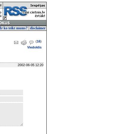
Ir ko teikt mums?
|
disclaimer
(
16
)
Viedoklis
2002-06-05 12:20