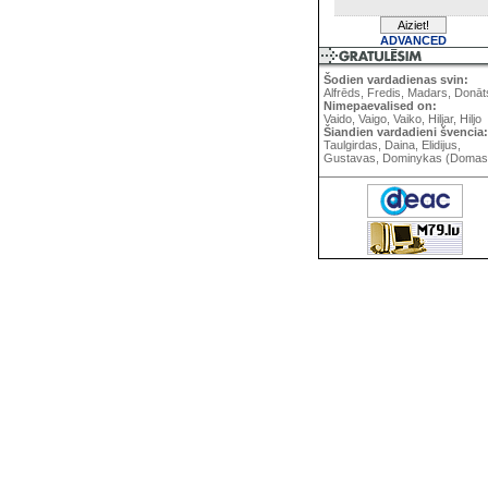
ADVANCED
Šodien vardadienas svin:
Alfrēds, Fredis, Madars, Donāt
Nimepaevalised on:
Vaido, Vaigo, Vaiko, Hiljar, Hiljo
Šiandien vardadieni švencia:
Taulgirdas, Daina, Elidijus,
Gustavas, Dominykas (Domas