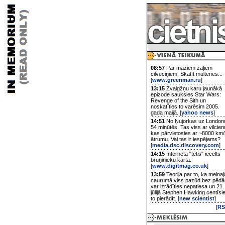
08:57
Par maziem zaļiem
cilvēciņiem. Skatīt multenes...
[
www.greenman.ru
]
13:15
Zvaigžņu karu jaunākā
epizode sauksies Star Wars:
Revenge of the Sith un
noskatīties to varēsim 2005.
gada maijā. [
yahoo news
]
14:51
No Ņujorkas uz London
54 minūtēs. Tas viss ar vilcien
kas pārvietosies ar ~8000 km/
ātrumu. Vai tas ir iespējams?
[
media.dsc.discovery.com
]
14:15
Interneta "tētis" iecelts
bruņinieku kārtā.
[
www.digitmag.co.uk
]
13:59
Teorija par to, ka melnaj
caurumā viss pazūd bez pēd
var izrādīties nepatiesa un 21.
jūlijā Stephen Hawking centīsi
to pierādīt. [
new scientist
]
[
RS