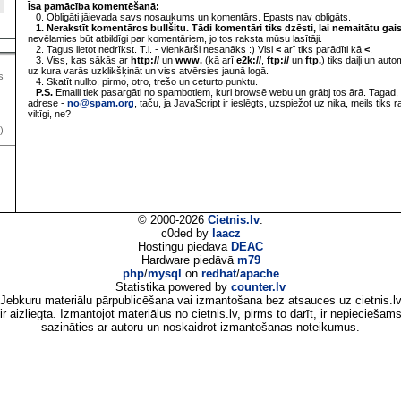
Īsa pamācība komentēšanā:
0. Obligāti jāievada savs nosaukums un komentārs. Epasts nav obligāts.
1. Nerakstīt komentāros bullšitu. Tādi komentāri tiks dzēsti, lai nemaitātu gai
nevēlamies būt atbildīgi par komentāriem, jo tos raksta mūsu lasītāji.
2. Tagus lietot nedrīkst. T.i. - vienkārši nesanāks :) Visi
<
arī tiks parādīti kā
<
.
3. Viss, kas sākās ar
http://
un
www.
(kā arī
e2k://
,
ftp://
un
ftp.
) tiks daiļi un aut
uz kura varās uzklikšķināt un viss atvērsies jaunā logā.
s
4. Skatīt nullto, pirmo, otro, trešo un ceturto punktu.
P.S.
Emaili tiek pasargāti no spambotiem, kuri browsē webu un grābj tos ārā. Tagad, 
adrese -
no@spam.org
, taču, ja JavaScript ir ieslēgts, uzspiežot uz nika, meils tiks 
viltīgi, ne?
)
© 2000-2026
Cietnis.lv
.
c0ded by
laacz
Hostingu piedāvā
DEAC
Hardware piedāvā
m79
php
/
mysql
on
redhat
/
apache
Statistika powered by
counter.lv
Jebkuru materiālu pārpublicēšana vai izmantošana bez atsauces uz cietnis.l
ir aizliegta. Izmantojot materiālus no cietnis.lv, pirms to darīt, ir nepieciešam
sazināties ar autoru un noskaidrot izmantošanas noteikumus.