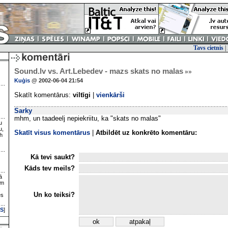
Tavs cietnis
|
Sound.lv vs. Art.Lebedev - mazs skats no malas
»»
Kuģis
@ 2002-06-04 21:54
Skatīt komentārus:
viltīgi
|
vienkārši
Sarky
mhm, un taadeelj nepiekriitu, ka "skats no malas"
u
u,
Skatīt visus komentārus
|
Atbildēt uz konkrēto komentāru:
h
Kā tevi saukt?
Kāds tev meils?
ā
ām
Un ko teiksi?
es
S
]