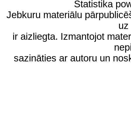
Statistika p
Jebkuru materiālu pārpublic
uz 
ir aizliegta. Izmantojot materi
nep
sazināties ar autoru un no