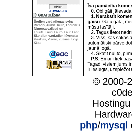
Īsa pamācība kome
0. Obligāti jāievada
ADVANCED
1. Nerakstīt koment
gaisu.
Galu galā, mēs
Šodien vardadienas svin:
Brencis, Audris, Inuta, Labrencis
mūsu lasītāji.
Nimepaevalised on:
2. Tagus lietot nedrīk
Laurits, Lauri, Lauro, Laur, Laar
Šiandien vardadieni švencia:
3. Viss, kas sākās 
Visalgas, Visvilė, Zuzana, Ligija,
automātiski pārveidot
Klara
jaunā logā.
4. Skatīt nullto, pirm
P.S.
Emaili tiek pa
Tagad, visiem jums i
ir ieslēgts, uzspiežot 
© 2000-
c0d
Hostingu
Hardwar
php
/
mysql