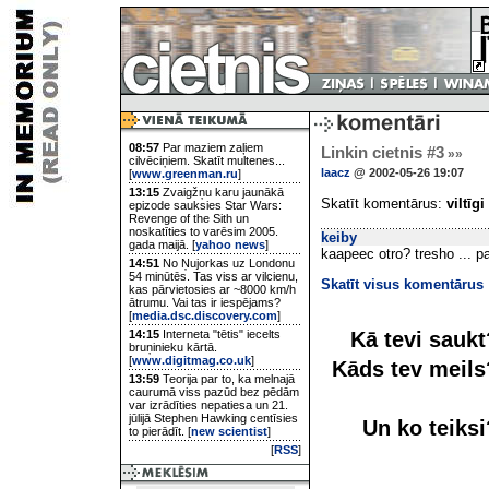
08:57
Par maziem zaļiem
Linkin cietnis #3
»»
cilvēciņiem. Skatīt multenes...
laacz
@ 2002-05-26 19:07
[
www.greenman.ru
]
13:15
Zvaigžņu karu jaunākā
Skatīt komentārus:
viltīgi
epizode sauksies Star Wars:
Revenge of the Sith un
noskatīties to varēsim 2005.
keiby
gada maijā. [
yahoo news
]
kaapeec otro? tresho ... pa
14:51
No Ņujorkas uz Londonu
54 minūtēs. Tas viss ar vilcienu,
Skatīt visus komentārus
kas pārvietosies ar ~8000 km/h
ātrumu. Vai tas ir iespējams?
[
media.dsc.discovery.com
]
Kā tevi sauk
14:15
Interneta "tētis" iecelts
bruņinieku kārtā.
[
www.digitmag.co.uk
]
Kāds tev meil
13:59
Teorija par to, ka melnajā
caurumā viss pazūd bez pēdām
var izrādīties nepatiesa un 21.
jūlijā Stephen Hawking centīsies
Un ko teiks
to pierādīt. [
new scientist
]
[
RSS
]