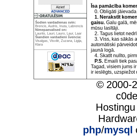
Īsa pamācība kome
0. Obligāti jāievada
ADVANCED
1. Nerakstīt koment
gaisu.
Galu galā, mēs
Šodien vardadienas svin:
Brencis, Audris, Inuta, Labrencis
mūsu lasītāji.
Nimepaevalised on:
2. Tagus lietot nedrīk
Laurits, Lauri, Lauro, Laur, Laar
Šiandien vardadieni švencia:
3. Viss, kas sākās 
Visalgas, Visvilė, Zuzana, Ligija,
automātiski pārveidot
Klara
jaunā logā.
4. Skatīt nullto, pirm
P.S.
Emaili tiek pa
Tagad, visiem jums i
ir ieslēgts, uzspiežot 
© 2000-
c0d
Hostingu
Hardwar
php
/
mysql