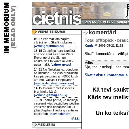
08:57
Par maziem zaļiem
Total offtopick - bra
cilvēciņiem. Skatīt multenes...
Kuģis
@ 2002-05-21 11:52
[
www.greenman.ru
]
13:15
Zvaigžņu karu jaunākā
Skatīt komentārus:
viltīgi
epizode sauksies Star Wars:
Revenge of the Sith un
noskatīties to varēsim 2005.
Viltis
gada maijā. [
yahoo news
]
Njā, tas ir nelāgi... tas t
14:51
No Ņujorkas uz Londonu
54 minūtēs. Tas viss ar vilcienu,
Skatīt visus komentārus
kas pārvietosies ar ~8000 km/h
ātrumu. Vai tas ir iespējams?
[
media.dsc.discovery.com
]
Kā tevi sauk
14:15
Interneta "tētis" iecelts
bruņinieku kārtā.
[
www.digitmag.co.uk
]
Kāds tev meil
13:59
Teorija par to, ka melnajā
caurumā viss pazūd bez pēdām
var izrādīties nepatiesa un 21.
jūlijā Stephen Hawking centīsies
Un ko teiks
to pierādīt. [
new scientist
]
[
RSS
]