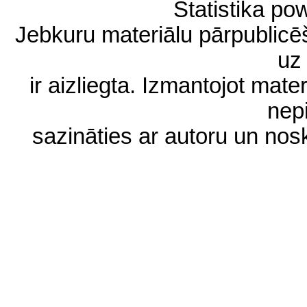
Statistika p
Jebkuru materiālu pārpublic
uz 
ir aizliegta. Izmantojot materi
nep
sazināties ar autoru un no