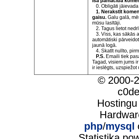
Īsa pamācība kome
0. Obligāti jāievada
1. Nerakstīt koment
gaisu.
Galu galā, mēs
mūsu lasītāji.
2. Tagus lietot nedrīk
3. Viss, kas sākās 
automātiski pārveidot
jaunā logā.
4. Skatīt nullto, pirm
P.S.
Emaili tiek pa
Tagad, visiem jums i
ir ieslēgts, uzspiežot 
© 2000-
c0d
Hostingu
Hardwar
php
/
mysql
Statistika p