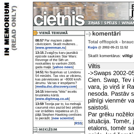
08:57
Par maziem zaļiem
Total offtopick - bra
cilvēciņiem. Skatīt multenes...
Kuģis
@ 2002-05-21 11:52
[
www.greenman.ru
]
13:15
Zvaigžņu karu jaunākā
Skatīt komentārus:
viltīgi
epizode sauksies Star Wars:
Revenge of the Sith un
noskatīties to varēsim 2005.
Viltis
gada maijā. [
yahoo news
]
->Swaps 2002-05
14:51
No Ņujorkas uz Londonu
54 minūtēs. Tas viss ar vilcienu,
Cien. Swap, Tev i
kas pārvietosies ar ~8000 km/h
ātrumu. Vai tas ir iespējams?
vara, jo viņš ir R
[
media.dsc.discovery.com
]
14:15
Interneta "tētis" iecelts
nesoda. Pastāv sp
bruņinieku kārtā.
[
www.digitmag.co.uk
]
pilnīgi vienmēr v
13:59
Teorija par to, ka melnajā
saistoši.
caurumā viss pazūd bez pēdām
var izrādīties nepatiesa un 21.
Par grēku nožēloš
jūlijā Stephen Hawking centīsies
to pierādīt. [
new scientist
]
situācija. Tomēr, 
[
RSS
]
etalons, tomēr sa