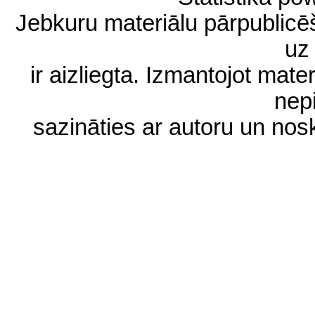
Jebkuru materiālu pārpublic
uz 
ir aizliegta. Izmantojot materi
nep
sazināties ar autoru un no