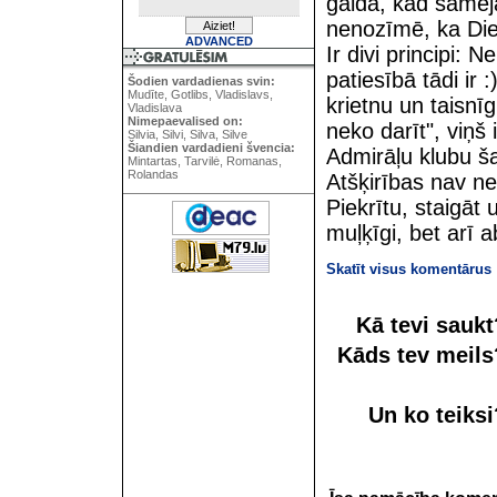
gaida, kad šamēja
nenozīmē, ka Dievs
ADVANCED
Ir divi principi: 
patiesībā tādi ir
Šodien vardadienas svin:
Mudīte, Gotlibs, Vladislavs,
krietnu un taisnīg
Vladislava
Nimepaevalised on:
neko darīt", viņš
Silvia, Silvi, Silva, Silve
Šiandien vardadieni švencia:
Admirāļu klubu ša
Mintartas, Tarvilė, Romanas,
Rolandas
Atšķirības nav n
Piekrītu, staigāt 
muļķīgi, bet arī a
Skatīt visus komentārus
Kā tevi sauk
Kāds tev meil
Un ko teiks