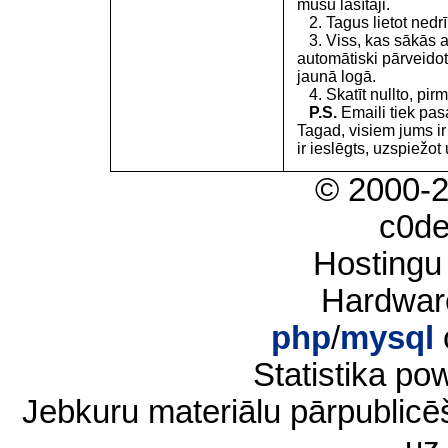
mūsu lasītāji.
2. Tagus lietot nedrīk
3. Viss, kas sākās 
automātiski pārveidot
jaunā logā.
4. Skatīt nullto, pirm
P.S.
Emaili tiek pa
Tagad, visiem jums i
ir ieslēgts, uzspiežot 
© 2000-
c0d
Hostingu
Hardwar
php
/
mysql
Statistika p
Jebkuru materiālu pārpublic