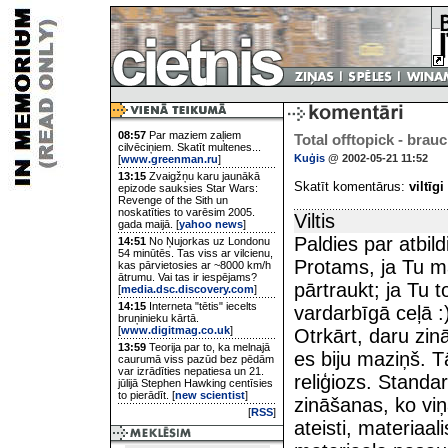
08:57
Par maziem zaļiem
Total offtopick - bra
cilvēciņiem. Skatīt multenes...
Kuģis
@ 2002-05-21 11:52
[
www.greenman.ru
]
13:15
Zvaigžņu karu jaunākā
Skatīt komentārus:
viltīgi
epizode sauksies Star Wars:
Revenge of the Sith un
noskatīties to varēsim 2005.
Viltis
gada maijā. [
yahoo news
]
Paldies par atbildi
14:51
No Ņujorkas uz Londonu
54 minūtēs. Tas viss ar vilcienu,
Protams, ja Tu ma
kas pārvietosies ar ~8000 km/h
ātrumu. Vai tas ir iespējams?
pārtraukt; ja Tu t
[
media.dsc.discovery.com
]
14:15
Interneta "tētis" iecelts
vardarbīgā ceļā :
bruņinieku kārtā.
[
www.digitmag.co.uk
]
Otrkārt, daru zi
13:59
Teorija par to, ka melnajā
es biju maziņš. 
caurumā viss pazūd bez pēdām
var izrādīties nepatiesa un 21.
reliģiozs. Standar
jūlijā Stephen Hawking centīsies
to pierādīt. [
new scientist
]
zināšanas, ko viņa
[
RSS
]
ateisti, materiaal