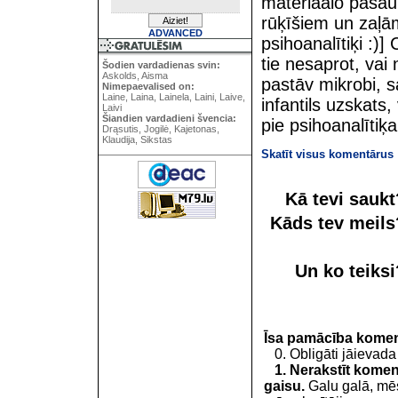
materiaalo pasau
rūķīšiem un zaļā
ADVANCED
psihoanalītiķi :)]
tie nesaprot, vai
Šodien vardadienas svin:
Askolds, Aisma
pastāv mikrobi, 
Nimepaevalised on:
Laine, Laina, Lainela, Laini, Laive,
infantils uzskats,
Laivi
Šiandien vardadieni švencia:
pie psihoanalītiķa
Drąsutis, Jogilė, Kajetonas,
Klaudija, Sikstas
Skatīt visus komentārus
Kā tevi sauk
Kāds tev meil
Un ko teiks
Īsa pamācība kome
0. Obligāti jāievada
1. Nerakstīt koment
gaisu.
Galu galā, mēs