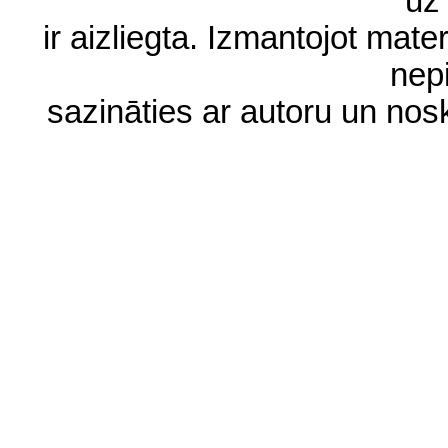
uz 
ir aizliegta. Izmantojot materi
nep
sazināties ar autoru un no