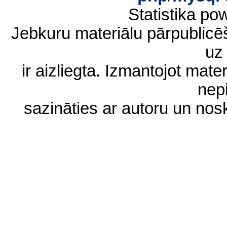
Statistika p
Jebkuru materiālu pārpublic
uz 
ir aizliegta. Izmantojot materi
nep
sazināties ar autoru un no