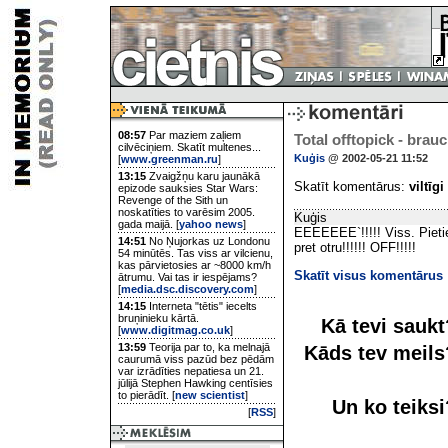
08:57
Par maziem zaļiem
Total offtopick - bra
cilvēciņiem. Skatīt multenes...
Kuģis
@ 2002-05-21 11:52
[
www.greenman.ru
]
13:15
Zvaigžņu karu jaunākā
Skatīt komentārus:
viltīgi
epizode sauksies Star Wars:
Revenge of the Sith un
noskatīties to varēsim 2005.
Kuģis
gada maijā. [
yahoo news
]
EEEEEEE`!!!!! Viss. Pietie
14:51
No Ņujorkas uz Londonu
pret otru!!!!!! OFF!!!!!
54 minūtēs. Tas viss ar vilcienu,
kas pārvietosies ar ~8000 km/h
Skatīt visus komentārus
ātrumu. Vai tas ir iespējams?
[
media.dsc.discovery.com
]
14:15
Interneta "tētis" iecelts
bruņinieku kārtā.
Kā tevi sauk
[
www.digitmag.co.uk
]
13:59
Teorija par to, ka melnajā
Kāds tev meil
caurumā viss pazūd bez pēdām
var izrādīties nepatiesa un 21.
jūlijā Stephen Hawking centīsies
to pierādīt. [
new scientist
]
Un ko teiks
[
RSS
]