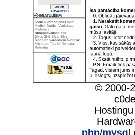
Īsa pamācība kome
ADVANCED
0. Obligāti jāievada
1. Nerakstīt koment
Šodien vardadienas svin:
Mudīte, Gotlibs, Vladislavs,
gaisu.
Galu galā, mēs
Vladislava
mūsu lasītāji.
Nimepaevalised on:
Silvia, Silvi, Silva, Silve
2. Tagus lietot nedrīk
Šiandien vardadieni švencia:
3. Viss, kas sākās 
Mintartas, Tarvilė, Romanas,
Rolandas
automātiski pārveidot
jaunā logā.
4. Skatīt nullto, pirm
P.S.
Emaili tiek pa
Tagad, visiem jums i
ir ieslēgts, uzspiežot 
© 2000-
c0d
Hostingu
Hardwar
php
/
mysql