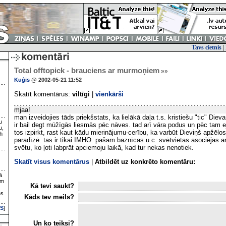
Tavs cietnis
|
Total offtopick - brauciens ar murmoņiem
»»
Kuģis
@ 2002-05-21 11:52
Skatīt komentārus:
viltīgi
|
vienkārši
mjaa!
man izveidojies tāds priekšstats, ka lielākā daļa t.s. kristiešu "tic" Diev
u
ir bail degt mūžīgās liesmās pēc nāves. tad arī vāra podus un pēc tam 
u,
tos izpirkt, rast kaut kādu mierinājumu-cerību, ka varbūt Dieviņš apžēlo
h
paradīzē. tas ir tikai IMHO. pašam baznīcas u.c. svētvietas asociējas a
svētu, ko ļoti labprāt apciemoju laikā, kad tur nekas nenotiek.
Skatīt visus komentārus
|
Atbildēt uz konkrēto komentāru:
ā
ām
Kā tevi saukt?
es
Kāds tev meils?
S
]
Un ko teiksi?