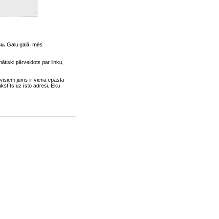
su.
Galu galā, mēs
omātiski pārveidots par linku,
visiem jums ir viena epasta
rakstīts uz īsto adresi. Eku
v
s