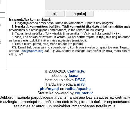
Īsa pamācība komentēšanā:
0. Obligāti jāievada savs nosaukums un komentārs. Epasts nav obligāts.
s
1. Nerakstīt komentāros bullšitu. Tādi komentāri tiks dzēsti, lai nemaitātu gai
nevēlamies būt atbildīgi par komentāriem, jo tos raksta mūsu lasītāji.
2. Tagus lietot nedrīkst. T.i. - vienkārši nesanāks :) Visi
<
arī tiks parādīti kā
<
.
3. Viss, kas sākās ar
http://
un
www.
(kā arī
e2k://
,
ftp://
un
ftp.
) tiks daiļi un aut
uz kura varās uzklikšķināt un viss atvērsies jaunā logā.
)
4. Skatīt nullto, pirmo, otro, trešo un ceturto punktu.
P.S.
Emaili tiek pasargāti no spambotiem, kuri browsē webu un grābj tos ārā. Tagad, 
adrese -
no@spam.org
, taču, ja JavaScript ir ieslēgts, uzspiežot uz nika, meils tiks 
viltīgi, ne?
© 2000-2026
Cietnis.lv
.
c0ded by
laacz
Hostingu piedāvā
DEAC
Hardware piedāvā
m79
php
/
mysql
on
redhat
/
apache
Statistika powered by
counter.lv
Jebkuru materiālu pārpublicēšana vai izmantošana bez atsauces uz cietnis.l
ir aizliegta. Izmantojot materiālus no cietnis.lv, pirms to darīt, ir nepieciešam
sazināties ar autoru un noskaidrot izmantošanas noteikumus.