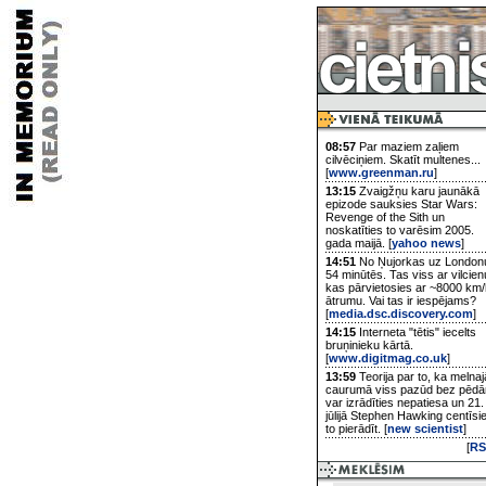
08:57
Par maziem zaļiem
cilvēciņiem. Skatīt multenes...
[
www.greenman.ru
]
13:15
Zvaigžņu karu jaunākā
epizode sauksies Star Wars:
Revenge of the Sith un
noskatīties to varēsim 2005.
gada maijā. [
yahoo news
]
14:51
No Ņujorkas uz London
54 minūtēs. Tas viss ar vilcien
kas pārvietosies ar ~8000 km/
ātrumu. Vai tas ir iespējams?
[
media.dsc.discovery.com
]
14:15
Interneta "tētis" iecelts
bruņinieku kārtā.
[
www.digitmag.co.uk
]
13:59
Teorija par to, ka melnaj
caurumā viss pazūd bez pēd
var izrādīties nepatiesa un 21.
jūlijā Stephen Hawking centīsi
to pierādīt. [
new scientist
]
[
RS