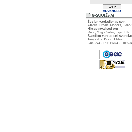
ADVANCED
Šodien vardadienas svin:
Alfrēds, Fredis, Madars, Donāt
Nimepaevalised on:
Vaido, Vaigo, Vaiko, Hiljar, Hiljo
Šiandien vardadieni švencia:
Taulgirdas, Daina, Elidijus,
Gustavas, Dominykas (Domas