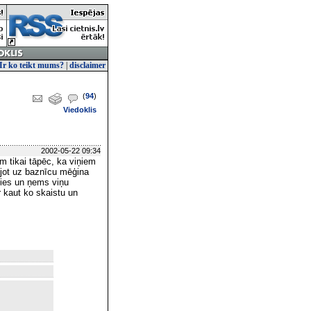
Ir ko teikt mums?
|
disclaimer
(
94
)
Viedoklis
2002-05-22 09:34
am tikai tāpēc, ka viņiem
ejot uz baznīcu mēģina
sies un ņems viņu
r kaut ko skaistu un