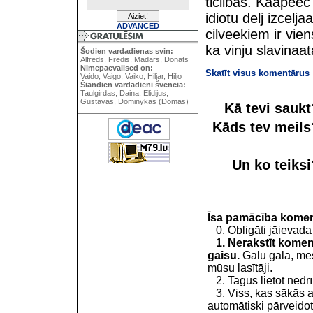
ticiibas. Kaapee
idiotu delj izceljaa
ADVANCED
cilveekiem ir vie
ka vinju slavinaat
Šodien vardadienas svin:
Alfrēds, Fredis, Madars, Donāts
Nimepaevalised on:
Skatīt visus komentārus
Vaido, Vaigo, Vaiko, Hiljar, Hiljo
Šiandien vardadieni švencia:
Taulgirdas, Daina, Elidijus,
Gustavas, Dominykas (Domas)
Kā tevi sauk
Kāds tev meil
Un ko teiks
Īsa pamācība kome
0. Obligāti jāievada
1. Nerakstīt koment
gaisu.
Galu galā, mēs
mūsu lasītāji.
2. Tagus lietot nedrīk
3. Viss, kas sākās 
automātiski pārveidot