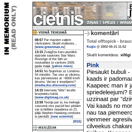
08:57
Par maziem zaļiem
Total offtopick - bra
cilvēciņiem. Skatīt multenes...
Kuģis
@ 2002-05-21 11:52
[
www.greenman.ru
]
13:15
Zvaigžņu karu jaunākā
Skatīt komentārus:
viltīgi
epizode sauksies Star Wars:
Revenge of the Sith un
noskatīties to varēsim 2005.
Pink
gada maijā. [
yahoo news
]
Piesaukt bubuli 
14:51
No Ņujorkas uz Londonu
54 minūtēs. Tas viss ar vilcienu,
kaads ir padomaaj
kas pārvietosies ar ~8000 km/h
ātrumu. Vai tas ir iespējams?
Kaapeec man ir j
[
media.dsc.discovery.com
]
14:15
Interneta "tētis" iecelts
spriedeleejumi? E
bruņinieku kārtā.
[
www.digitmag.co.uk
]
uzzinaat par "dzii
13:59
Teorija par to, ka melnajā
Vai kaads no mo
caurumā viss pazūd bez pēdām
var izrādīties nepatiesa un 21.
nau taa piemeerot
jūlijā Stephen Hawking centīsies
to pierādīt. [
new scientist
]
vienmeer agresiiv
[
RSS
]
cilveekus chakare