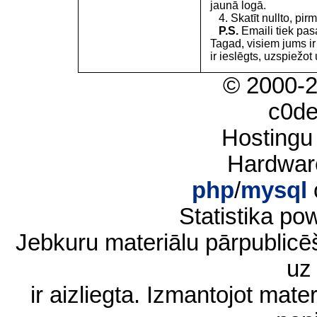
jaunā logā.
4. Skatīt nullto, pirm
P.S.
Emaili tiek pa
Tagad, visiem jums i
ir ieslēgts, uzspiežot 
© 2000-
c0d
Hostingu
Hardwar
php
/
mysql
Statistika p
Jebkuru materiālu pārpublic
uz 
ir aizliegta. Izmantojot materi