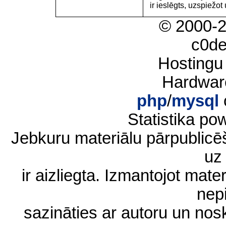
ir ieslēgts, uzspiežot 
© 2000-
c0d
Hostingu
Hardwar
php
/
mysql
Statistika p
Jebkuru materiālu pārpublic
uz 
ir aizliegta. Izmantojot materi
nep
sazināties ar autoru un no