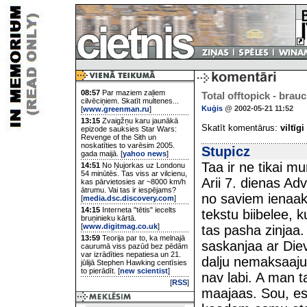
08:57
Par maziem zaļiem
Total offtopick - bra
cilvēciņiem. Skatīt multenes...
Kuģis
@ 2002-05-21 11:52
[
www.greenman.ru
]
13:15
Zvaigžņu karu jaunākā
Skatīt komentārus:
viltīgi
epizode sauksies Star Wars:
Revenge of the Sith un
noskatīties to varēsim 2005.
Stupicz
gada maijā. [
yahoo news
]
Taa ir ne tikai m
14:51
No Ņujorkas uz Londonu
54 minūtēs. Tas viss ar vilcienu,
Arii 7. dienas Adv
kas pārvietosies ar ~8000 km/h
ātrumu. Vai tas ir iespējams?
no saviem ienaak
[
media.dsc.discovery.com
]
14:15
Interneta "tētis" iecelts
tekstu biibelee, k
bruņinieku kārtā.
[
www.digitmag.co.uk
]
tas pasha zinjaa.
13:59
Teorija par to, ka melnajā
saskanjaa ar Diev
caurumā viss pazūd bez pēdām
var izrādīties nepatiesa un 21.
dalju nemaksaaju.
jūlijā Stephen Hawking centīsies
to pierādīt. [
new scientist
]
nav labi. A man t
[
RSS
]
maajaas. Sou, es