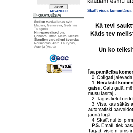
kaadam esmu atd
Skatīt visus komentārus
ADVANCED
Šodien vardadienas svin:
Kā tevi sauk
Madara, Genoveva, Ģedimins,
Tautgodis
Kāds tev meil
Nimepaevalised on:
Deboora, Imma, Melita, Mesike
Šiandien vardadieni švencia:
Norimantas, Aistė, Laurynas,
Asterija (Astra)
Un ko teiks
Īsa pamācība kome
0. Obligāti jāievada
1. Nerakstīt koment
gaisu.
Galu galā, mēs
mūsu lasītāji.
2. Tagus lietot nedrīk
3. Viss, kas sākās 
automātiski pārveidot
jaunā logā.
4. Skatīt nullto, pirm
P.S.
Emaili tiek pa
Tagad, visiem jums i