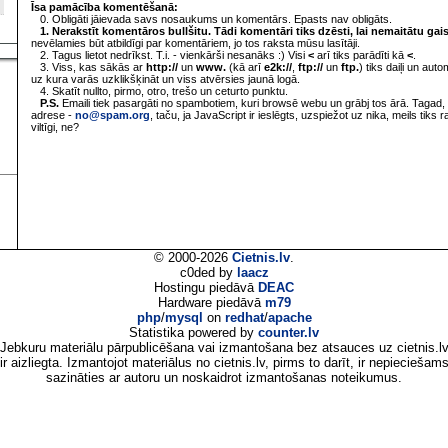
Īsa pamācība komentēšanā:
0. Obligāti jāievada savs nosaukums un komentārs. Epasts nav obligāts.
1. Nerakstīt komentāros bullšitu. Tādi komentāri tiks dzēsti, lai nemaitātu gai
nevēlamies būt atbildīgi par komentāriem, jo tos raksta mūsu lasītāji.
2. Tagus lietot nedrīkst. T.i. - vienkārši nesanāks :) Visi
<
arī tiks parādīti kā
<
.
3. Viss, kas sākās ar
http://
un
www.
(kā arī
e2k://
,
ftp://
un
ftp.
) tiks daiļi un aut
uz kura varās uzklikšķināt un viss atvērsies jaunā logā.
4. Skatīt nullto, pirmo, otro, trešo un ceturto punktu.
P.S.
Emaili tiek pasargāti no spambotiem, kuri browsē webu un grābj tos ārā. Tagad, 
adrese -
no@spam.org
, taču, ja JavaScript ir ieslēgts, uzspiežot uz nika, meils tiks 
viltīgi, ne?
© 2000-2026
Cietnis.lv
.
c0ded by
laacz
Hostingu piedāvā
DEAC
Hardware piedāvā
m79
php
/
mysql
on
redhat
/
apache
Statistika powered by
counter.lv
Jebkuru materiālu pārpublicēšana vai izmantošana bez atsauces uz cietnis.l
ir aizliegta. Izmantojot materiālus no cietnis.lv, pirms to darīt, ir nepieciešam
sazināties ar autoru un noskaidrot izmantošanas noteikumus.