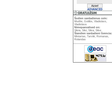
ADVANCED
Šodien vardadienas svin:
Mudīte, Gotlibs, Vladislavs,
Vladislava
Nimepaevalised on:
Silvia, Silvi, Silva, Silve
Šiandien vardadieni švencia:
Mintartas, Tarvilė, Romanas,
Rolandas