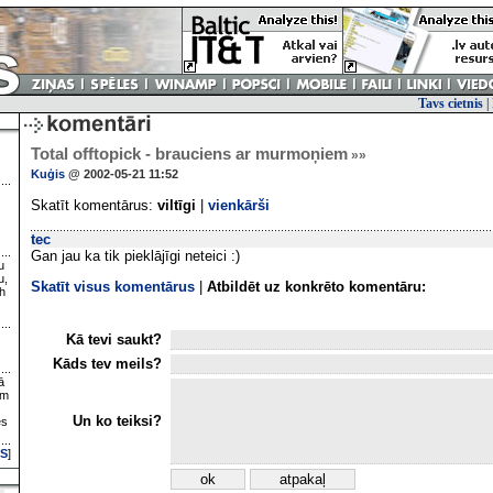
Tavs cietnis
|
Total offtopick - brauciens ar murmoņiem
»»
Kuģis
@ 2002-05-21 11:52
Skatīt komentārus:
viltīgi
|
vienkārši
tec
Gan jau ka tik pieklājīgi neteici :)
u
u,
Skatīt visus komentārus
|
Atbildēt uz konkrēto komentāru:
h
Kā tevi saukt?
Kāds tev meils?
ā
ām
Un ko teiksi?
es
S
]