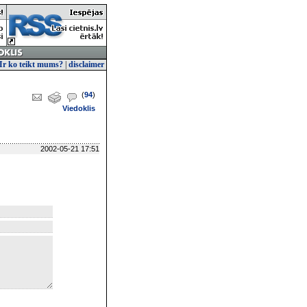
Ir ko teikt mums?
|
disclaimer
(
94
)
Viedoklis
2002-05-21 17:51