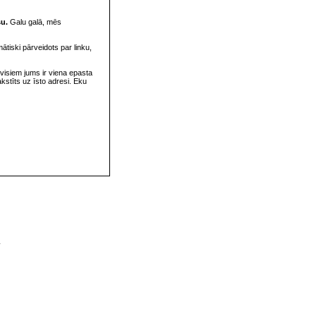
su.
Galu galā, mēs
omātiski pārveidots par linku,
visiem jums ir viena epasta
rakstīts uz īsto adresi. Eku
v
s