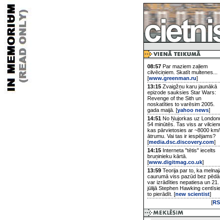
08:57
Par maziem zaļiem
cilvēciņiem. Skatīt multenes...
[
www.greenman.ru
]
13:15
Zvaigžņu karu jaunākā
epizode sauksies Star Wars:
Revenge of the Sith un
noskatīties to varēsim 2005.
gada maijā. [
yahoo news
]
14:51
No Ņujorkas uz London
54 minūtēs. Tas viss ar vilcien
kas pārvietosies ar ~8000 km/
ātrumu. Vai tas ir iespējams?
[
media.dsc.discovery.com
]
14:15
Interneta "tētis" iecelts
bruņinieku kārtā.
[
www.digitmag.co.uk
]
13:59
Teorija par to, ka melnaj
caurumā viss pazūd bez pēd
var izrādīties nepatiesa un 21.
jūlijā Stephen Hawking centīsi
to pierādīt. [
new scientist
]
[
RS