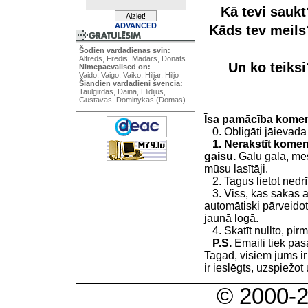
Kā tevi sauk
ADVANCED
Kāds tev meil
Šodien vardadienas svin:
Alfrēds, Fredis, Madars, Donāts
Un ko teiks
Nimepaevalised on:
Vaido, Vaigo, Vaiko, Hiljar, Hiljo
Šiandien vardadieni švencia:
Taulgirdas, Daina, Elidijus,
Gustavas, Dominykas (Domas)
Īsa pamācība kome
0. Obligāti jāievada
1. Nerakstīt koment
gaisu.
Galu galā, mēs
mūsu lasītāji.
2. Tagus lietot nedrīk
3. Viss, kas sākās 
automātiski pārveidot
jaunā logā.
4. Skatīt nullto, pirm
P.S.
Emaili tiek pa
Tagad, visiem jums i
ir ieslēgts, uzspiežot 
© 2000-