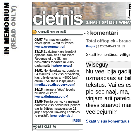
08:57
Par maziem zaļiem
Total offtopick - bra
cilvēciņiem. Skatīt multenes...
Kuģis
@ 2002-05-21 11:52
[
www.greenman.ru
]
13:15
Zvaigžņu karu jaunākā
Skatīt komentārus:
viltīgi
epizode sauksies Star Wars:
Revenge of the Sith un
noskatīties to varēsim 2005.
Wiseguy
gada maijā. [
yahoo news
]
Nu veel bija gadi
14:51
No Ņujorkas uz Londonu
54 minūtēs. Tas viss ar vilcienu,
uzmaacaas ar biib
kas pārvietosies ar ~8000 km/h
ātrumu. Vai tas ir iespējams?
tekstus. Vai es es
[
media.dsc.discovery.com
]
14:15
Interneta "tētis" iecelts
pie secinaajuma, 
bruņinieku kārtā.
[
www.digitmag.co.uk
]
vinjam arii pateic
13:59
Teorija par to, ka melnajā
dievs staavot man
caurumā viss pazūd bez pēdām
var izrādīties nepatiesa un 21.
veeleejumi?
jūlijā Stephen Hawking centīsies
to pierādīt. [
new scientist
]
[
RSS
]
Skatīt visus komentārus