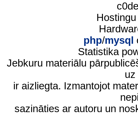
c0d
Hostingu
Hardwar
php
/
mysql
Statistika p
Jebkuru materiālu pārpublic
uz 
ir aizliegta. Izmantojot materi
nep
sazināties ar autoru un no