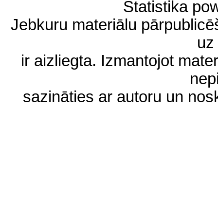
Statistika p
Jebkuru materiālu pārpublic
uz 
ir aizliegta. Izmantojot materi
nep
sazināties ar autoru un no