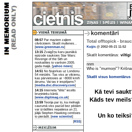
08:57
Par maziem zaļiem
Total offtopick - bra
cilvēciņiem. Skatīt multenes...
Kuģis
@ 2002-05-21 11:52
[
www.greenman.ru
]
13:15
Zvaigžņu karu jaunākā
Skatīt komentārus:
viltīgi
epizode sauksies Star Wars:
Revenge of the Sith un
noskatīties to varēsim 2005.
nnm
gada maijā. [
yahoo news
]
Who is "murmoņi"? Krišna
14:51
No Ņujorkas uz Londonu
54 minūtēs. Tas viss ar vilcienu,
Skatīt visus komentārus
kas pārvietosies ar ~8000 km/h
ātrumu. Vai tas ir iespējams?
[
media.dsc.discovery.com
]
Kā tevi sauk
14:15
Interneta "tētis" iecelts
bruņinieku kārtā.
[
www.digitmag.co.uk
]
Kāds tev meil
13:59
Teorija par to, ka melnajā
caurumā viss pazūd bez pēdām
var izrādīties nepatiesa un 21.
jūlijā Stephen Hawking centīsies
Un ko teiks
to pierādīt. [
new scientist
]
[
RSS
]