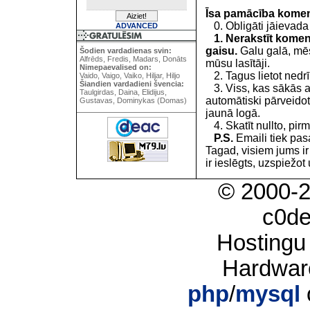
Īsa pamācība kome
0. Obligāti jāievada
ADVANCED
1. Nerakstīt koment
gaisu.
Galu galā, mēs
Šodien vardadienas svin:
Alfrēds, Fredis, Madars, Donāts
mūsu lasītāji.
Nimepaevalised on:
2. Tagus lietot nedrīk
Vaido, Vaigo, Vaiko, Hiljar, Hiljo
Šiandien vardadieni švencia:
3. Viss, kas sākās 
Taulgirdas, Daina, Elidijus,
automātiski pārveidot
Gustavas, Dominykas (Domas)
jaunā logā.
4. Skatīt nullto, pirm
P.S.
Emaili tiek pa
Tagad, visiem jums i
ir ieslēgts, uzspiežot 
© 2000-
c0d
Hostingu
Hardwar
php
/
mysql