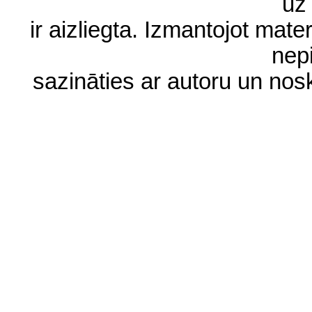
uz 
ir aizliegta. Izmantojot materi
nep
sazināties ar autoru un no