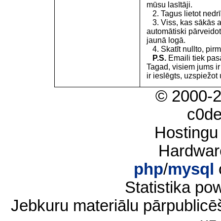
mūsu lasītāji.
2. Tagus lietot nedrīk
3. Viss, kas sākās 
automātiski pārveidot
jaunā logā.
4. Skatīt nullto, pirm
P.S.
Emaili tiek pa
Tagad, visiem jums i
ir ieslēgts, uzspiežot 
© 2000-
c0d
Hostingu
Hardwar
php
/
mysql
Statistika p
Jebkuru materiālu pārpublic