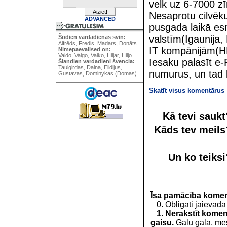
velk uz 6-7000 
Nesaprotu cilvēku
ADVANCED
pusgada laikā es
valstīm(Igaunija, 
Šodien vardadienas svin:
Alfrēds, Fredis, Madars, Donāts
IT kompānijām(HP
Nimepaevalised on:
Vaido, Vaigo, Vaiko, Hiljar, Hiljo
Iesaku palasīt e-
Šiandien vardadieni švencia:
Taulgirdas, Daina, Elidijus,
numurus, un tad 
Gustavas, Dominykas (Domas)
Skatīt visus komentārus
Kā tevi sauk
Kāds tev meil
Un ko teiks
Īsa pamācība kome
0. Obligāti jāievada
1. Nerakstīt koment
gaisu.
Galu galā, mēs