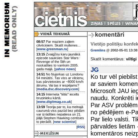
08:57
Par maziem zaļiem
Vietējo politiķu konfek
cilvēciņiem. Skatīt multenes...
[
www.greenman.ru
]
Gremlins
@ 2002-05-01 13:38
13:15
Zvaigžņu karu jaunākā
epizode sauksies Star Wars:
Skatīt komentārus:
viltīgi
Revenge of the Sith un
noskatīties to varēsim 2005.
JG
gada maijā. [
yahoo news
]
14:51
No Ņujorkas uz Londonu
Ko tur vēl piebils
54 minūtēs. Tas viss ar vilcienu,
kas pārvietosies ar ~8000 km/h
ar saviem koment
ātrumu. Vai tas ir iespējams?
[
media.dsc.discovery.com
]
Microsoft JAU ie
14:15
Interneta "tētis" iecelts
naudu. Konkrēti 
bruņinieku kārtā.
[
www.digitmag.co.uk
]
Par ASV problēmā
13:59
Teorija par to, ka melnajā
caurumā viss pazūd bez pēdām
no pēdējiem e-P
var izrādīties nepatiesa un 21.
Par lielo valsti. 
jūlijā Stephen Hawking centīsies
to pierādīt. [
new scientist
]
pārvaldes lietām -
[
RSS
]
komentāros neizpa