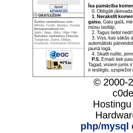
Īsa pamācība kome
0. Obligāti jāievada
ADVANCED
1. Nerakstīt koment
gaisu.
Galu galā, mēs
Šodien vardadienas svin:
Alfrēds, Fredis, Madars, Donāts
mūsu lasītāji.
Nimepaevalised on:
2. Tagus lietot nedrīk
Vaido, Vaigo, Vaiko, Hiljar, Hiljo
Šiandien vardadieni švencia:
3. Viss, kas sākās 
Taulgirdas, Daina, Elidijus,
automātiski pārveidot
Gustavas, Dominykas (Domas)
jaunā logā.
4. Skatīt nullto, pirm
P.S.
Emaili tiek pa
Tagad, visiem jums i
ir ieslēgts, uzspiežot 
© 2000-
c0d
Hostingu
Hardwar
php
/
mysql