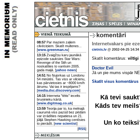
08:57
Par maziem zaļiem
Internetvakars pie eze
cilvēciņiem. Skatīt multenes...
cietnis.lv
@ 2002-04-25 14:34
[
www.greenman.ru
]
13:15
Zvaigžņu karu jaunākā
Skatīt komentārus:
viltīgi
epizode sauksies Star Wars:
Revenge of the Sith un
noskatīties to varēsim 2005.
Doctor Evil
gada maijā. [
yahoo news
]
Jā un pie mums vispār NEK
14:51
No Ņujorkas uz Londonu
54 minūtēs. Tas viss ar vilcienu,
Skatīt visus komentārus
kas pārvietosies ar ~8000 km/h
ātrumu. Vai tas ir iespējams?
[
media.dsc.discovery.com
]
Kā tevi sauk
14:15
Interneta "tētis" iecelts
bruņinieku kārtā.
[
www.digitmag.co.uk
]
Kāds tev meil
13:59
Teorija par to, ka melnajā
caurumā viss pazūd bez pēdām
var izrādīties nepatiesa un 21.
jūlijā Stephen Hawking centīsies
Un ko teiks
to pierādīt. [
new scientist
]
[
RSS
]