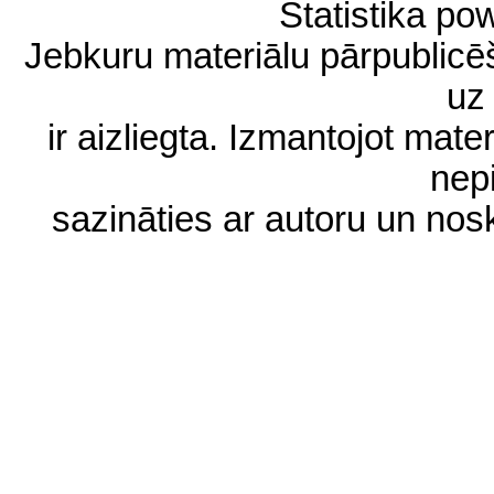
Statistika p
Jebkuru materiālu pārpublic
uz 
ir aizliegta. Izmantojot materi
nep
sazināties ar autoru un no