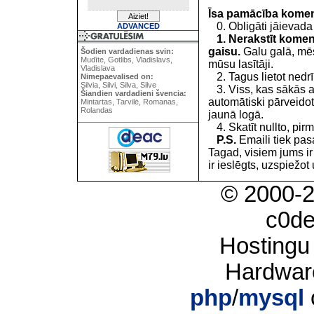
Īsa pamācība kome
0. Obligāti jāievada
ADVANCED
1. Nerakstīt koment
gaisu.
Galu galā, mēs
Šodien vardadienas svin:
Mudīte, Gotlibs, Vladislavs,
mūsu lasītāji.
Vladislava
2. Tagus lietot nedrīk
Nimepaevalised on:
Silvia, Silvi, Silva, Silve
3. Viss, kas sākās 
Šiandien vardadieni švencia:
automātiski pārveidot
Mintartas, Tarvilė, Romanas,
Rolandas
jaunā logā.
4. Skatīt nullto, pirm
P.S.
Emaili tiek pa
Tagad, visiem jums i
ir ieslēgts, uzspiežot 
© 2000-
c0d
Hostingu
Hardwar
php
/
mysql