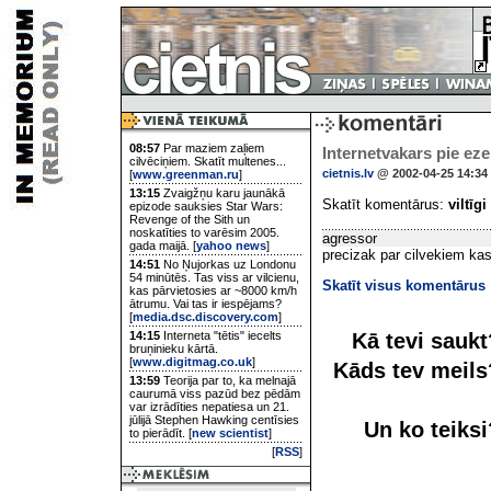
08:57
Par maziem zaļiem
Internetvakars pie eze
cilvēciņiem. Skatīt multenes...
cietnis.lv
@ 2002-04-25 14:34
[
www.greenman.ru
]
13:15
Zvaigžņu karu jaunākā
Skatīt komentārus:
viltīgi
epizode sauksies Star Wars:
Revenge of the Sith un
noskatīties to varēsim 2005.
agressor
gada maijā. [
yahoo news
]
precizak par cilvekiem ka
14:51
No Ņujorkas uz Londonu
54 minūtēs. Tas viss ar vilcienu,
Skatīt visus komentārus
kas pārvietosies ar ~8000 km/h
ātrumu. Vai tas ir iespējams?
[
media.dsc.discovery.com
]
Kā tevi sauk
14:15
Interneta "tētis" iecelts
bruņinieku kārtā.
[
www.digitmag.co.uk
]
Kāds tev meil
13:59
Teorija par to, ka melnajā
caurumā viss pazūd bez pēdām
var izrādīties nepatiesa un 21.
jūlijā Stephen Hawking centīsies
Un ko teiks
to pierādīt. [
new scientist
]
[
RSS
]