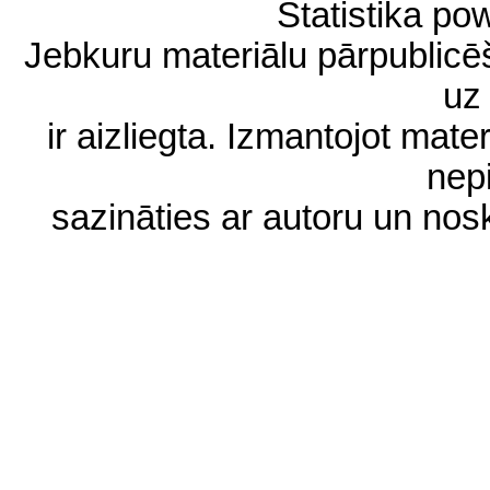
Statistika p
Jebkuru materiālu pārpublic
uz 
ir aizliegta. Izmantojot materi
nep
sazināties ar autoru un no