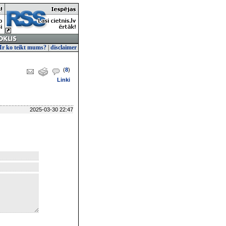
Ir ko teikt mums?
|
disclaimer
(
8
)
Linki
2025-03-30 22:47