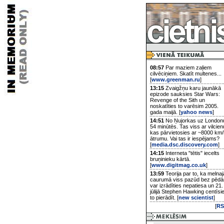
08:57
Par maziem zaļiem
cilvēciņiem. Skatīt multenes...
[
www.greenman.ru
]
13:15
Zvaigžņu karu jaunākā
epizode sauksies Star Wars:
Revenge of the Sith un
noskatīties to varēsim 2005.
gada maijā. [
yahoo news
]
14:51
No Ņujorkas uz London
54 minūtēs. Tas viss ar vilcien
kas pārvietosies ar ~8000 km/
ātrumu. Vai tas ir iespējams?
[
media.dsc.discovery.com
]
14:15
Interneta "tētis" iecelts
bruņinieku kārtā.
[
www.digitmag.co.uk
]
13:59
Teorija par to, ka melnaj
caurumā viss pazūd bez pēd
var izrādīties nepatiesa un 21.
jūlijā Stephen Hawking centīsi
to pierādīt. [
new scientist
]
[
RS