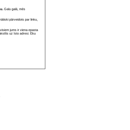
su.
Galu galā, mēs
omātiski pārveidots par linku,
visiem jums ir viena epasta
rakstīts uz īsto adresi. Eku
v
s