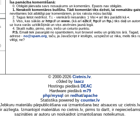
Īsa pamācība komentēšanā:
0. Obligāti jāievada savs nosaukums un komentārs. Epasts nav obligāts.
1. Nerakstīt komentāros bullšitu. Tādi komentāri tiks dzēsti, lai nemaitātu gai
nevēlamies būt atbildīgi par komentāriem, jo tos raksta mūsu lasītāji.
2. Tagus lietot nedrīkst. T.i. - vienkārši nesanāks :) Visi
<
arī tiks parādīti kā
<
.
3. Viss, kas sākās ar
http://
un
www.
(kā arī
e2k://
,
ftp://
un
ftp.
) tiks daiļi un aut
uz kura varās uzklikšķināt un viss atvērsies jaunā logā.
s
4. Skatīt nullto, pirmo, otro, trešo un ceturto punktu.
P.S.
Emaili tiek pasargāti no spambotiem, kuri browsē webu un grābj tos ārā. Tagad, 
adrese -
no@spam.org
, taču, ja JavaScript ir ieslēgts, uzspiežot uz nika, meils tiks 
viltīgi, ne?
)
© 2000-2026
Cietnis.lv
.
c0ded by
laacz
Hostingu piedāvā
DEAC
Hardware piedāvā
m79
php
/
mysql
on
redhat
/
apache
Statistika powered by
counter.lv
Jebkuru materiālu pārpublicēšana vai izmantošana bez atsauces uz cietnis.l
ir aizliegta. Izmantojot materiālus no cietnis.lv, pirms to darīt, ir nepieciešam
sazināties ar autoru un noskaidrot izmantošanas noteikumus.