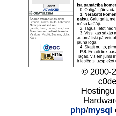
Īsa pamācība kome
0. Obligāti jāievada
ADVANCED
1. Nerakstīt koment
gaisu.
Galu galā, mēs
Šodien vardadienas svin:
Brencis, Audris, Inuta, Labrencis
mūsu lasītāji.
Nimepaevalised on:
2. Tagus lietot nedrīk
Laurits, Lauri, Lauro, Laur, Laar
Šiandien vardadieni švencia:
3. Viss, kas sākās 
Visalgas, Visvilė, Zuzana, Ligija,
automātiski pārveidot
Klara
jaunā logā.
4. Skatīt nullto, pirm
P.S.
Emaili tiek pa
Tagad, visiem jums i
ir ieslēgts, uzspiežot 
© 2000-
c0d
Hostingu
Hardwar
php
/
mysql