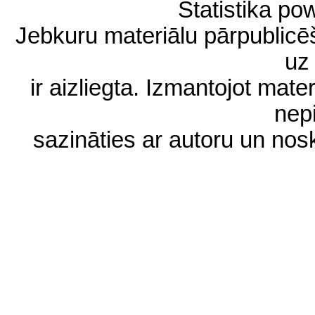
Statistika p
Jebkuru materiālu pārpublic
uz 
ir aizliegta. Izmantojot materi
nep
sazināties ar autoru un no