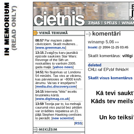
08:57
Par maziem zaļiem
winamp 5.06
»»
cilvēciņiem. Skatīt multenes...
Insekt
@ 2004-11-25 03:45
[
www.greenman.ru
]
13:15
Zvaigžņu karu jaunākā
Skatīt komentārus:
viltīgi
epizode sauksies Star Wars:
Revenge of the Sith un
noskatīties to varēsim 2005.
deleted
gada maijā. [
yahoo news
]
CHLt raf EPzbf fhHdxH
14:51
No Ņujorkas uz Londonu
54 minūtēs. Tas viss ar vilcienu,
Skatīt visus komentārus
kas pārvietosies ar ~8000 km/h
ātrumu. Vai tas ir iespējams?
[
media.dsc.discovery.com
]
Kā tevi sauk
14:15
Interneta "tētis" iecelts
bruņinieku kārtā.
[
www.digitmag.co.uk
]
Kāds tev meil
13:59
Teorija par to, ka melnajā
caurumā viss pazūd bez pēdām
var izrādīties nepatiesa un 21.
jūlijā Stephen Hawking centīsies
Un ko teiks
to pierādīt. [
new scientist
]
[
RSS
]