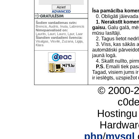
Īsa pamācība kome
ADVANCED
0. Obligāti jāievada
1. Nerakstīt koment
Šodien vardadienas svin:
Brencis, Audris, Inuta, Labrencis
gaisu.
Galu galā, mēs
Nimepaevalised on:
mūsu lasītāji.
Laurits, Lauri, Lauro, Laur, Laar
Šiandien vardadieni švencia:
2. Tagus lietot nedrīk
Visalgas, Visvilė, Zuzana, Ligija,
3. Viss, kas sākās 
Klara
automātiski pārveidot
jaunā logā.
4. Skatīt nullto, pirm
P.S.
Emaili tiek pa
Tagad, visiem jums i
ir ieslēgts, uzspiežot 
© 2000-
c0d
Hostingu
Hardwar
php
/
mysql