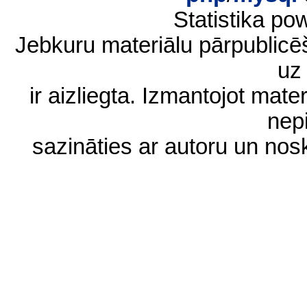
Statistika p
Jebkuru materiālu pārpublic
uz 
ir aizliegta. Izmantojot materi
nep
sazināties ar autoru un no