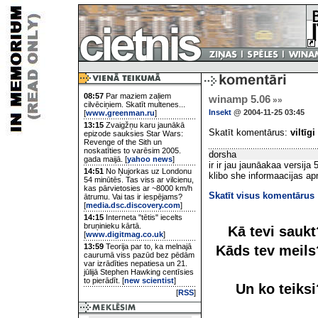
08:57
Par maziem zaļiem
winamp 5.06
»»
cilvēciņiem. Skatīt multenes...
Insekt
@ 2004-11-25 03:45
[
www.greenman.ru
]
13:15
Zvaigžņu karu jaunākā
Skatīt komentārus:
viltīgi
epizode sauksies Star Wars:
Revenge of the Sith un
noskatīties to varēsim 2005.
dorsha
gada maijā. [
yahoo news
]
ir ir jau jaunāakaa versija
14:51
No Ņujorkas uz Londonu
klibo she informaacijas a
54 minūtēs. Tas viss ar vilcienu,
kas pārvietosies ar ~8000 km/h
Skatīt visus komentārus
ātrumu. Vai tas ir iespējams?
[
media.dsc.discovery.com
]
14:15
Interneta "tētis" iecelts
bruņinieku kārtā.
Kā tevi sauk
[
www.digitmag.co.uk
]
13:59
Teorija par to, ka melnajā
Kāds tev meil
caurumā viss pazūd bez pēdām
var izrādīties nepatiesa un 21.
jūlijā Stephen Hawking centīsies
to pierādīt. [
new scientist
]
Un ko teiks
[
RSS
]