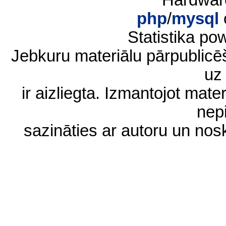
Hardwar
php
/
mysql
Statistika p
Jebkuru materiālu pārpublic
uz 
ir aizliegta. Izmantojot materi
nep
sazināties ar autoru un no