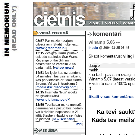
08:57
Par maziem zaļiem
winamp 5.06
»»
cilvēciņiem. Skatīt multenes...
Insekt
@ 2004-11-25 03:45
[
www.greenman.ru
]
13:15
Zvaigžņu karu jaunākā
Skatīt komentārus:
viltīgi
epizode sauksies Star Wars:
Revenge of the Sith un
noskatīties to varēsim 2005.
deep-z
gada maijā. [
yahoo news
]
mehh...
14:51
No Ņujorkas uz Londonu
kaa tad - pavisam svaigs ir 
54 minūtēs. Tas viss ar vilcienu,
Winamp 5.07 (latest versi
kas pārvietosies ar ~8000 km/h
+ vuln to cause 100% cpu
ātrumu. Vai tas ir iespējams?
[
media.dsc.discovery.com
]
:)
14:15
Interneta "tētis" iecelts
bruņinieku kārtā.
Skatīt visus komentārus
[
www.digitmag.co.uk
]
13:59
Teorija par to, ka melnajā
caurumā viss pazūd bez pēdām
Kā tevi sauk
var izrādīties nepatiesa un 21.
jūlijā Stephen Hawking centīsies
Kāds tev meil
to pierādīt. [
new scientist
]
[
RSS
]