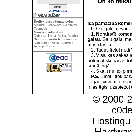
Un ko teiks
ADVANCED
Šodien vardadienas svin:
Īsa pamācība kome
Madara, Genoveva, Ģedimins,
0. Obligāti jāievada
Tautgodis
Nimepaevalised on:
1. Nerakstīt koment
Deboora, Imma, Melita, Mesike
gaisu.
Galu galā, mēs
Šiandien vardadieni švencia:
Norimantas, Aistė, Laurynas,
mūsu lasītāji.
Asterija (Astra)
2. Tagus lietot nedrīk
3. Viss, kas sākās 
automātiski pārveidot
jaunā logā.
4. Skatīt nullto, pirm
P.S.
Emaili tiek pa
Tagad, visiem jums i
ir ieslēgts, uzspiežot 
© 2000-
c0d
Hostingu