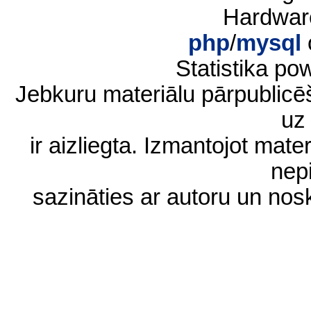
Hardwar
php
/
mysql
Statistika p
Jebkuru materiālu pārpublic
uz 
ir aizliegta. Izmantojot materi
nep
sazināties ar autoru un no