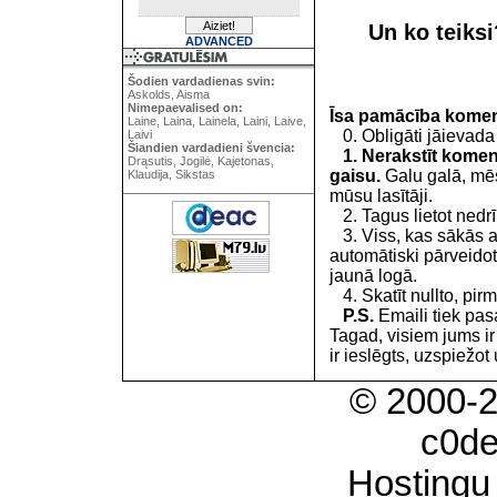
Un ko teiks
ADVANCED
Šodien vardadienas svin:
Askolds, Aisma
Nimepaevalised on:
Īsa pamācība kome
Laine, Laina, Lainela, Laini, Laive,
0. Obligāti jāievada
Laivi
Šiandien vardadieni švencia:
1. Nerakstīt koment
Drąsutis, Jogilė, Kajetonas,
gaisu.
Galu galā, mēs
Klaudija, Sikstas
mūsu lasītāji.
2. Tagus lietot nedrīk
3. Viss, kas sākās 
automātiski pārveidot
jaunā logā.
4. Skatīt nullto, pirm
P.S.
Emaili tiek pa
Tagad, visiem jums i
ir ieslēgts, uzspiežot 
© 2000-
c0d
Hostingu