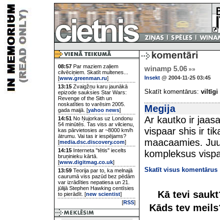
08:57
Par maziem zaļiem
winamp 5.06
»»
cilvēciņiem. Skatīt multenes...
Insekt
@ 2004-11-25 03:45
[
www.greenman.ru
]
13:15
Zvaigžņu karu jaunākā
Skatīt komentārus:
viltīgi
epizode sauksies Star Wars:
Revenge of the Sith un
noskatīties to varēsim 2005.
Megija
gada maijā. [
yahoo news
]
Ar kautko ir jaas
14:51
No Ņujorkas uz Londonu
54 minūtēs. Tas viss ar vilcienu,
vispaar shis ir t
kas pārvietosies ar ~8000 km/h
ātrumu. Vai tas ir iespējams?
maacaamies. Juu
[
media.dsc.discovery.com
]
14:15
Interneta "tētis" iecelts
kompleksus vispaa
bruņinieku kārtā.
[
www.digitmag.co.uk
]
Skatīt visus komentārus
13:59
Teorija par to, ka melnajā
caurumā viss pazūd bez pēdām
var izrādīties nepatiesa un 21.
jūlijā Stephen Hawking centīsies
Kā tevi sauk
to pierādīt. [
new scientist
]
[
RSS
]
Kāds tev meil