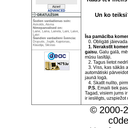
ADVANCED
Un ko teiks
Šodien vardadienas svin:
Askolds, Aisma
Nimepaevalised on:
Laine, Laina, Lainela, Laini, Laive,
Laivi
Īsa pamācība kome
Šiandien vardadieni švencia:
0. Obligāti jāievada
Drąsutis, Jogilė, Kajetonas,
Klaudija, Sikstas
1. Nerakstīt koment
gaisu.
Galu galā, mēs
mūsu lasītāji.
2. Tagus lietot nedrīk
3. Viss, kas sākās 
automātiski pārveidot
jaunā logā.
4. Skatīt nullto, pirm
P.S.
Emaili tiek pa
Tagad, visiem jums i
ir ieslēgts, uzspiežot 
© 2000-
c0d