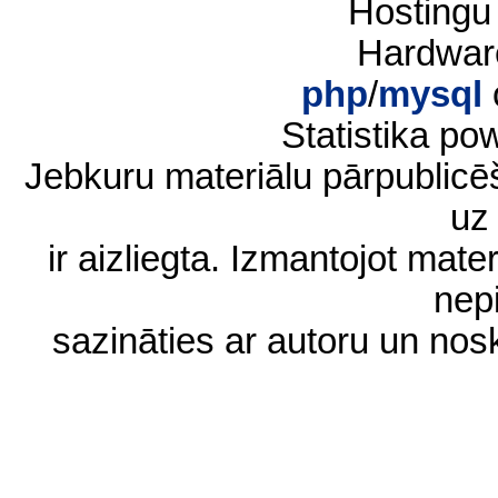
Hostingu
Hardwar
php
/
mysql
Statistika p
Jebkuru materiālu pārpublic
uz 
ir aizliegta. Izmantojot materi
nep
sazināties ar autoru un no