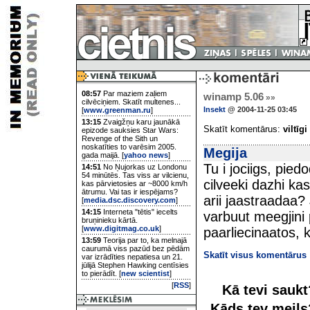
08:57
Par maziem zaļiem
winamp 5.06
»»
cilvēciņiem. Skatīt multenes...
Insekt
@ 2004-11-25 03:45
[
www.greenman.ru
]
13:15
Zvaigžņu karu jaunākā
Skatīt komentārus:
viltīgi
epizode sauksies Star Wars:
Revenge of the Sith un
noskatīties to varēsim 2005.
Megija
gada maijā. [
yahoo news
]
Tu i jociigs, pied
14:51
No Ņujorkas uz Londonu
54 minūtēs. Tas viss ar vilcienu,
cilveeki dazhi kas
kas pārvietosies ar ~8000 km/h
ātrumu. Vai tas ir iespējams?
arii jaastraadaa? 
[
media.dsc.discovery.com
]
14:15
Interneta "tētis" iecelts
varbuut meegjini
bruņinieku kārtā.
[
www.digitmag.co.uk
]
paarliecinaatos, 
13:59
Teorija par to, ka melnajā
caurumā viss pazūd bez pēdām
Skatīt visus komentārus
var izrādīties nepatiesa un 21.
jūlijā Stephen Hawking centīsies
to pierādīt. [
new scientist
]
[
RSS
]
Kā tevi sauk
Kāds tev meil