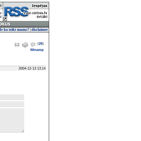
Ir ko teikt mums?
|
disclaimer
(
26
)
Winamp
2004-12-13 13:14