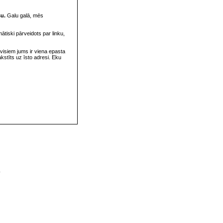
su.
Galu galā, mēs
omātiski pārveidots par linku,
visiem jums ir viena epasta
rakstīts uz īsto adresi. Eku
v
s