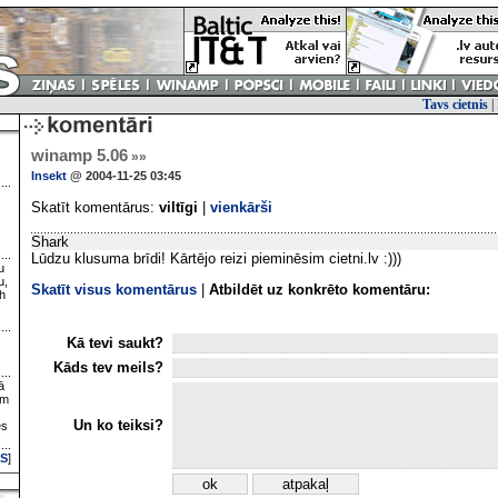
Tavs cietnis
|
winamp 5.06
»»
Insekt
@ 2004-11-25 03:45
Skatīt komentārus:
viltīgi
|
vienkārši
Shark
Lūdzu klusuma brīdi! Kārtējo reizi pieminēsim cietni.lv :)))
u
u,
Skatīt visus komentārus
|
Atbildēt uz konkrēto komentāru:
h
Kā tevi saukt?
Kāds tev meils?
ā
ām
Un ko teiksi?
es
S
]