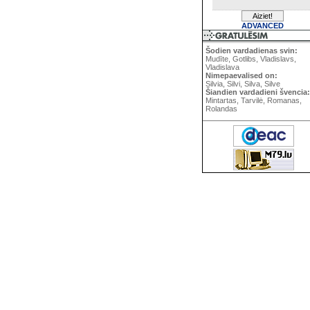
ADVANCED
Šodien vardadienas svin:
Mudīte, Gotlibs, Vladislavs,
Vladislava
Nimepaevalised on:
Silvia, Silvi, Silva, Silve
Šiandien vardadieni švencia:
Mintartas, Tarvilė, Romanas,
Rolandas