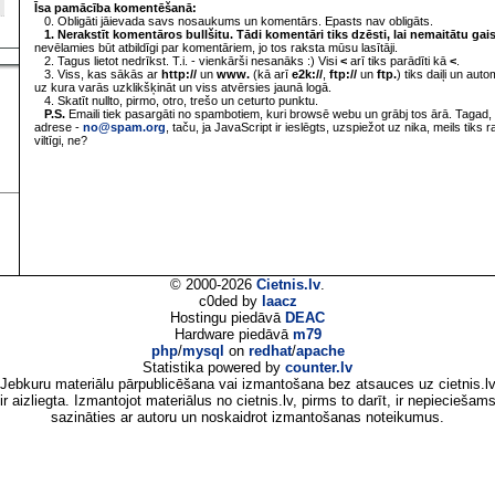
Īsa pamācība komentēšanā:
0. Obligāti jāievada savs nosaukums un komentārs. Epasts nav obligāts.
1. Nerakstīt komentāros bullšitu. Tādi komentāri tiks dzēsti, lai nemaitātu gai
nevēlamies būt atbildīgi par komentāriem, jo tos raksta mūsu lasītāji.
2. Tagus lietot nedrīkst. T.i. - vienkārši nesanāks :) Visi
<
arī tiks parādīti kā
<
.
3. Viss, kas sākās ar
http://
un
www.
(kā arī
e2k://
,
ftp://
un
ftp.
) tiks daiļi un aut
uz kura varās uzklikšķināt un viss atvērsies jaunā logā.
4. Skatīt nullto, pirmo, otro, trešo un ceturto punktu.
P.S.
Emaili tiek pasargāti no spambotiem, kuri browsē webu un grābj tos ārā. Tagad, 
adrese -
no@spam.org
, taču, ja JavaScript ir ieslēgts, uzspiežot uz nika, meils tiks 
viltīgi, ne?
© 2000-2026
Cietnis.lv
.
c0ded by
laacz
Hostingu piedāvā
DEAC
Hardware piedāvā
m79
php
/
mysql
on
redhat
/
apache
Statistika powered by
counter.lv
Jebkuru materiālu pārpublicēšana vai izmantošana bez atsauces uz cietnis.l
ir aizliegta. Izmantojot materiālus no cietnis.lv, pirms to darīt, ir nepieciešam
sazināties ar autoru un noskaidrot izmantošanas noteikumus.