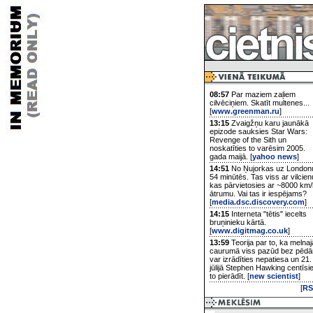
08:57
Par maziem zaļiem
cilvēciņiem. Skatīt multenes...
[
www.greenman.ru
]
13:15
Zvaigžņu karu jaunākā
epizode sauksies Star Wars:
Revenge of the Sith un
noskatīties to varēsim 2005.
gada maijā. [
yahoo news
]
14:51
No Ņujorkas uz London
54 minūtēs. Tas viss ar vilcien
kas pārvietosies ar ~8000 km/
ātrumu. Vai tas ir iespējams?
[
media.dsc.discovery.com
]
14:15
Interneta "tētis" iecelts
bruņinieku kārtā.
[
www.digitmag.co.uk
]
13:59
Teorija par to, ka melnaj
caurumā viss pazūd bez pēd
var izrādīties nepatiesa un 21.
jūlijā Stephen Hawking centīsi
to pierādīt. [
new scientist
]
[
RS