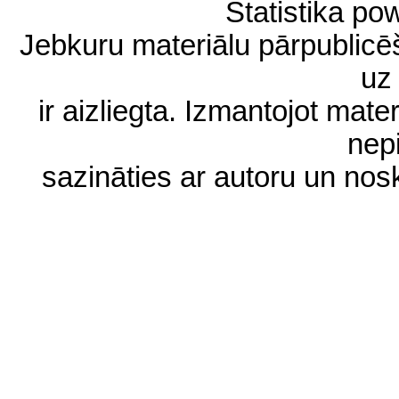
Statistika p
Jebkuru materiālu pārpublic
uz 
ir aizliegta. Izmantojot materi
nep
sazināties ar autoru un no