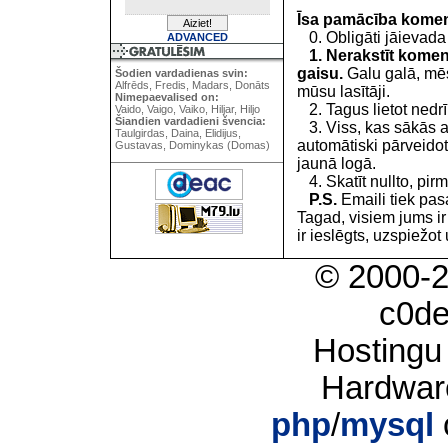
Īsa pamācība kome
0. Obligāti jāievada
ADVANCED
1. Nerakstīt koment
gaisu.
Galu galā, mēs
Šodien vardadienas svin:
Alfrēds, Fredis, Madars, Donāts
mūsu lasītāji.
Nimepaevalised on:
2. Tagus lietot nedrīk
Vaido, Vaigo, Vaiko, Hiljar, Hiljo
Šiandien vardadieni švencia:
3. Viss, kas sākās 
Taulgirdas, Daina, Elidijus,
automātiski pārveidot
Gustavas, Dominykas (Domas)
jaunā logā.
4. Skatīt nullto, pirm
P.S.
Emaili tiek pa
Tagad, visiem jums i
ir ieslēgts, uzspiežot 
© 2000-
c0d
Hostingu
Hardwar
php
/
mysql