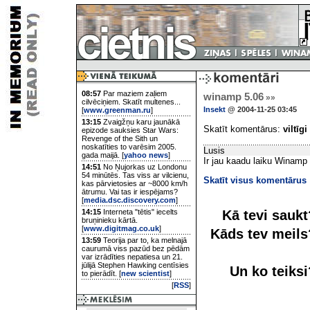
08:57
Par maziem zaļiem
winamp 5.06
»»
cilvēciņiem. Skatīt multenes...
Insekt
@ 2004-11-25 03:45
[
www.greenman.ru
]
13:15
Zvaigžņu karu jaunākā
Skatīt komentārus:
viltīgi
epizode sauksies Star Wars:
Revenge of the Sith un
noskatīties to varēsim 2005.
Lusis
gada maijā. [
yahoo news
]
Ir jau kaadu laiku Winamp 
14:51
No Ņujorkas uz Londonu
54 minūtēs. Tas viss ar vilcienu,
Skatīt visus komentārus
kas pārvietosies ar ~8000 km/h
ātrumu. Vai tas ir iespējams?
[
media.dsc.discovery.com
]
Kā tevi sauk
14:15
Interneta "tētis" iecelts
bruņinieku kārtā.
[
www.digitmag.co.uk
]
Kāds tev meil
13:59
Teorija par to, ka melnajā
caurumā viss pazūd bez pēdām
var izrādīties nepatiesa un 21.
jūlijā Stephen Hawking centīsies
Un ko teiks
to pierādīt. [
new scientist
]
[
RSS
]