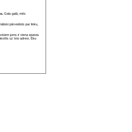
su.
Galu galā, mēs
omātiski pārveidots par linku,
visiem jums ir viena epasta
rakstīts uz īsto adresi. Eku
v
s