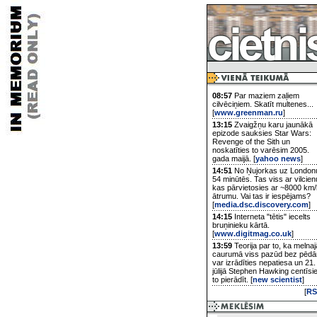
08:57
Par maziem zaļiem
cilvēciņiem. Skatīt multenes...
[
www.greenman.ru
]
13:15
Zvaigžņu karu jaunākā
epizode sauksies Star Wars:
Revenge of the Sith un
noskatīties to varēsim 2005.
gada maijā. [
yahoo news
]
14:51
No Ņujorkas uz London
54 minūtēs. Tas viss ar vilcien
kas pārvietosies ar ~8000 km/
ātrumu. Vai tas ir iespējams?
[
media.dsc.discovery.com
]
14:15
Interneta "tētis" iecelts
bruņinieku kārtā.
[
www.digitmag.co.uk
]
13:59
Teorija par to, ka melnaj
caurumā viss pazūd bez pēd
var izrādīties nepatiesa un 21.
jūlijā Stephen Hawking centīsi
to pierādīt. [
new scientist
]
[
RS