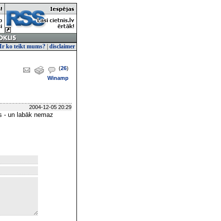
Ir ko teikt mums?
|
disclaimer
(
26
)
Winamp
2004-12-05 20:29
s - un labāk nemaz