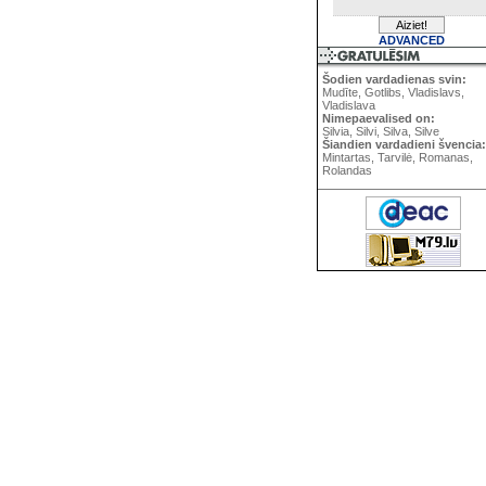
ADVANCED
Šodien vardadienas svin:
Mudīte, Gotlibs, Vladislavs,
Vladislava
Nimepaevalised on:
Silvia, Silvi, Silva, Silve
Šiandien vardadieni švencia:
Mintartas, Tarvilė, Romanas,
Rolandas