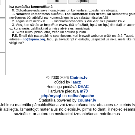
Īsa pamācība komentēšanā:
0. Obligāti jāievada savs nosaukums un komentārs. Epasts nav obligāts.
1. Nerakstīt komentāros bullšitu. Tādi komentāri tiks dzēsti, lai nemaitātu gai
nevēlamies būt atbildīgi par komentāriem, jo tos raksta mūsu lasītāji.
2. Tagus lietot nedrīkst. T.i. - vienkārši nesanāks :) Visi
<
arī tiks parādīti kā
<
.
3. Viss, kas sākās ar
http://
un
www.
(kā arī
e2k://
,
ftp://
un
ftp.
) tiks daiļi un aut
uz kura varās uzklikšķināt un viss atvērsies jaunā logā.
4. Skatīt nullto, pirmo, otro, trešo un ceturto punktu.
P.S.
Emaili tiek pasargāti no spambotiem, kuri browsē webu un grābj tos ārā. Tagad, 
adrese -
no@spam.org
, taču, ja JavaScript ir ieslēgts, uzspiežot uz nika, meils tiks 
viltīgi, ne?
© 2000-2026
Cietnis.lv
.
c0ded by
laacz
Hostingu piedāvā
DEAC
Hardware piedāvā
m79
php
/
mysql
on
redhat
/
apache
Statistika powered by
counter.lv
Jebkuru materiālu pārpublicēšana vai izmantošana bez atsauces uz cietnis.l
ir aizliegta. Izmantojot materiālus no cietnis.lv, pirms to darīt, ir nepieciešam
sazināties ar autoru un noskaidrot izmantošanas noteikumus.