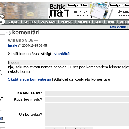
Tavs cietnis
|
winamp 5.06
»»
Insekt
@ 2004-11-25 03:45
Skatīt komentārus:
viltīgi
|
vienkārši
Indoom
nja, sākumā tekstu nemaz nepalasīju, bet pēc komentāriem ieinteresējo
u
nebūtu lasījis :/
u,
h
Skatīt visus komentārus
|
Atbildēt uz konkrēto komentāru:
Kā tevi saukt?
Kāds tev meils?
ā
ām
es
Un ko teiksi?
S
]