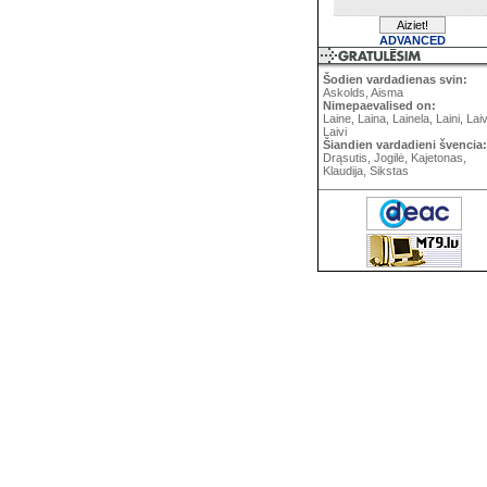
ADVANCED
Šodien vardadienas svin:
Askolds, Aisma
Nimepaevalised on:
Laine, Laina, Lainela, Laini, Lai
Laivi
Šiandien vardadieni švencia:
Drąsutis, Jogilė, Kajetonas,
Klaudija, Sikstas