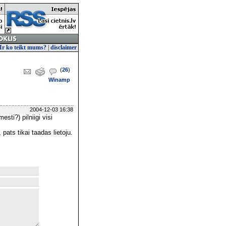
Ir ko teikt mums?
|
disclaimer
(
26
)
Winamp
2004-12-03 16:38
sti?) pilniigi visi
pats tikai taadas lietoju.