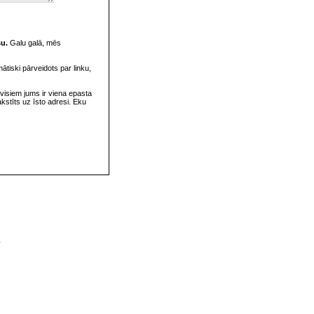
su.
Galu galā, mēs
omātiski pārveidots par linku,
visiem jums ir viena epasta
rakstīts uz īsto adresi. Eku
v
s