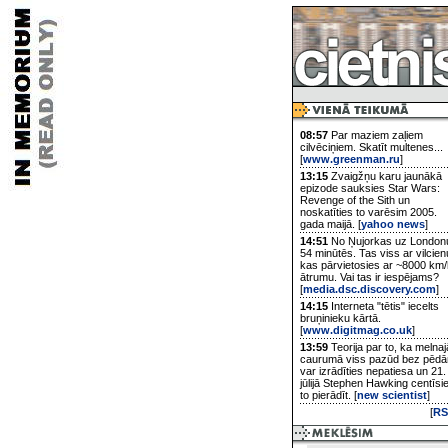
08:57
Par maziem zaļiem
cilvēciņiem. Skatīt multenes...
[
www.greenman.ru
]
13:15
Zvaigžņu karu jaunākā
epizode sauksies Star Wars:
Revenge of the Sith un
noskatīties to varēsim 2005.
gada maijā. [
yahoo news
]
14:51
No Ņujorkas uz London
54 minūtēs. Tas viss ar vilcien
kas pārvietosies ar ~8000 km/
ātrumu. Vai tas ir iespējams?
[
media.dsc.discovery.com
]
14:15
Interneta "tētis" iecelts
bruņinieku kārtā.
[
www.digitmag.co.uk
]
13:59
Teorija par to, ka melnaj
caurumā viss pazūd bez pēd
var izrādīties nepatiesa un 21.
jūlijā Stephen Hawking centīsi
to pierādīt. [
new scientist
]
[
RS