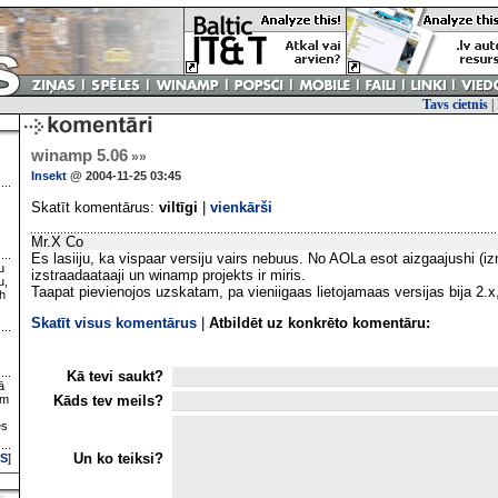
Tavs cietnis
|
winamp 5.06
»»
Insekt
@ 2004-11-25 03:45
Skatīt komentārus:
viltīgi
|
vienkārši
Mr.X Co
Es lasiiju, ka vispaar versiju vairs nebuus. No AOLa esot aizgaajushi (izme
u
izstraadaataaji un winamp projekts ir miris.
u,
Taapat pievienojos uzskatam, pa vieniigaas lietojamaas versijas bija 2.x, 
h
Skatīt visus komentārus
|
Atbildēt uz konkrēto komentāru:
Kā tevi saukt?
ā
Kāds tev meils?
ām
es
Un ko teiksi?
S
]