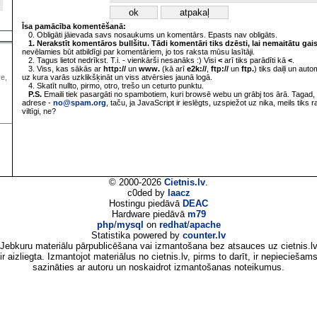
Īsa pamācība komentēšanā:
0. Obligāti jāievada savs nosaukums un komentārs. Epasts nav obligāts.
1. Nerakstīt komentāros bullšitu. Tādi komentāri tiks dzēsti, lai nemaitātu gai
nevēlamies būt atbildīgi par komentāriem, jo tos raksta mūsu lasītāji.
2. Tagus lietot nedrīkst. T.i. - vienkārši nesanāks :) Visi
<
arī tiks parādīti kā
<
.
3. Viss, kas sākās ar
http://
un
www.
(kā arī
e2k://
,
ftp://
un
ftp.
) tiks daiļi un aut
uz kura varās uzklikšķināt un viss atvērsies jaunā logā.
ve,
4. Skatīt nullto, pirmo, otro, trešo un ceturto punktu.
P.S.
Emaili tiek pasargāti no spambotiem, kuri browsē webu un grābj tos ārā. Tagad, 
adrese -
no@spam.org
, taču, ja JavaScript ir ieslēgts, uzspiežot uz nika, meils tiks 
viltīgi, ne?
© 2000-2026
Cietnis.lv
.
c0ded by
laacz
Hostingu piedāvā
DEAC
Hardware piedāvā
m79
php
/
mysql
on
redhat
/
apache
Statistika powered by
counter.lv
Jebkuru materiālu pārpublicēšana vai izmantošana bez atsauces uz cietnis.l
ir aizliegta. Izmantojot materiālus no cietnis.lv, pirms to darīt, ir nepieciešam
sazināties ar autoru un noskaidrot izmantošanas noteikumus.