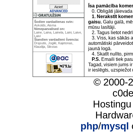
Īsa pamācība kome
0. Obligāti jāievada
ADVANCED
1. Nerakstīt koment
gaisu.
Galu galā, mēs
Šodien vardadienas svin:
Askolds, Aisma
mūsu lasītāji.
Nimepaevalised on:
2. Tagus lietot nedrīk
Laine, Laina, Lainela, Laini, Laive,
Laivi
3. Viss, kas sākās 
Šiandien vardadieni švencia:
automātiski pārveidot
Drąsutis, Jogilė, Kajetonas,
Klaudija, Sikstas
jaunā logā.
4. Skatīt nullto, pirm
P.S.
Emaili tiek pa
Tagad, visiem jums i
ir ieslēgts, uzspiežot 
© 2000-
c0d
Hostingu
Hardwar
php
/
mysql