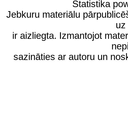
Statistika p
Jebkuru materiālu pārpublic
uz 
ir aizliegta. Izmantojot materi
nep
sazināties ar autoru un no