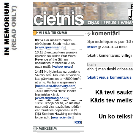
08:57
Par maziem zaļiem
Spriedelējums par 10
cilvēciņiem. Skatīt multenes...
Insekt
@ 2004-11-24 09:18
[
www.greenman.ru
]
13:15
Zvaigžņu karu jaunākā
Skatīt komentārus:
viltīgi
epizode sauksies Star Wars:
Revenge of the Sith un
noskatīties to varēsim 2005.
bush
gada maijā. [
yahoo news
]
ehh :) man tieshi gribeeja
14:51
No Ņujorkas uz Londonu
54 minūtēs. Tas viss ar vilcienu,
Skatīt visus komentārus
kas pārvietosies ar ~8000 km/h
ātrumu. Vai tas ir iespējams?
[
media.dsc.discovery.com
]
Kā tevi sauk
14:15
Interneta "tētis" iecelts
bruņinieku kārtā.
[
www.digitmag.co.uk
]
Kāds tev meil
13:59
Teorija par to, ka melnajā
caurumā viss pazūd bez pēdām
var izrādīties nepatiesa un 21.
jūlijā Stephen Hawking centīsies
Un ko teiks
to pierādīt. [
new scientist
]
[
RSS
]