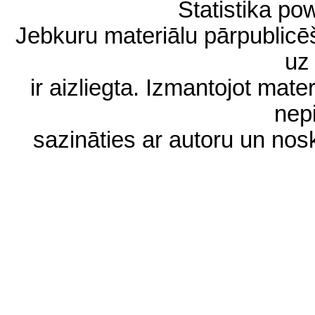
Statistika p
Jebkuru materiālu pārpublic
uz 
ir aizliegta. Izmantojot materi
nep
sazināties ar autoru un no