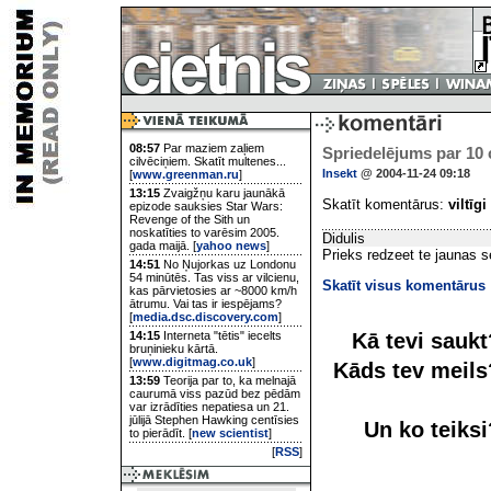
08:57
Par maziem zaļiem
Spriedelējums par 10
cilvēciņiem. Skatīt multenes...
Insekt
@ 2004-11-24 09:18
[
www.greenman.ru
]
13:15
Zvaigžņu karu jaunākā
Skatīt komentārus:
viltīgi
epizode sauksies Star Wars:
Revenge of the Sith un
noskatīties to varēsim 2005.
Didulis
gada maijā. [
yahoo news
]
Prieks redzeet te jaunas se
14:51
No Ņujorkas uz Londonu
54 minūtēs. Tas viss ar vilcienu,
Skatīt visus komentārus
kas pārvietosies ar ~8000 km/h
ātrumu. Vai tas ir iespējams?
[
media.dsc.discovery.com
]
Kā tevi sauk
14:15
Interneta "tētis" iecelts
bruņinieku kārtā.
[
www.digitmag.co.uk
]
Kāds tev meil
13:59
Teorija par to, ka melnajā
caurumā viss pazūd bez pēdām
var izrādīties nepatiesa un 21.
jūlijā Stephen Hawking centīsies
Un ko teiks
to pierādīt. [
new scientist
]
[
RSS
]