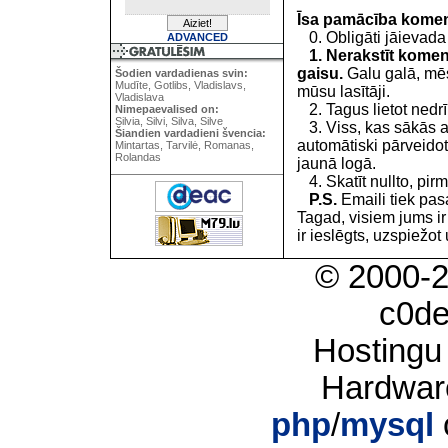
Īsa pamācība kome
0. Obligāti jāievada
ADVANCED
1. Nerakstīt koment
gaisu.
Galu galā, mēs
Šodien vardadienas svin:
Mudīte, Gotlibs, Vladislavs,
mūsu lasītāji.
Vladislava
2. Tagus lietot nedrīk
Nimepaevalised on:
Silvia, Silvi, Silva, Silve
3. Viss, kas sākās 
Šiandien vardadieni švencia:
automātiski pārveidot
Mintartas, Tarvilė, Romanas,
Rolandas
jaunā logā.
4. Skatīt nullto, pirm
P.S.
Emaili tiek pa
Tagad, visiem jums i
ir ieslēgts, uzspiežot 
© 2000-
c0d
Hostingu
Hardwar
php
/
mysql