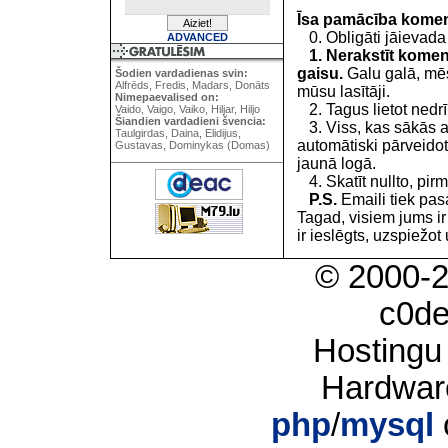
Īsa pamācība kome
0. Obligāti jāievada
ADVANCED
1. Nerakstīt koment
gaisu.
Galu galā, mēs
Šodien vardadienas svin:
Alfrēds, Fredis, Madars, Donāts
mūsu lasītāji.
Nimepaevalised on:
2. Tagus lietot nedrīk
Vaido, Vaigo, Vaiko, Hiljar, Hiljo
Šiandien vardadieni švencia:
3. Viss, kas sākās 
Taulgirdas, Daina, Elidijus,
automātiski pārveidot
Gustavas, Dominykas (Domas)
jaunā logā.
4. Skatīt nullto, pirm
P.S.
Emaili tiek pa
Tagad, visiem jums i
ir ieslēgts, uzspiežot 
© 2000-
c0d
Hostingu
Hardwar
php
/
mysql