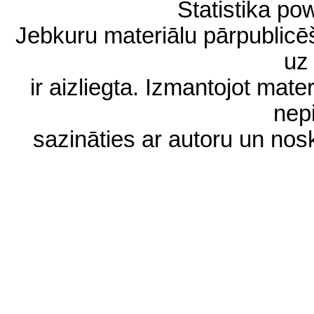
Statistika p
Jebkuru materiālu pārpublic
uz 
ir aizliegta. Izmantojot materi
nep
sazināties ar autoru un no