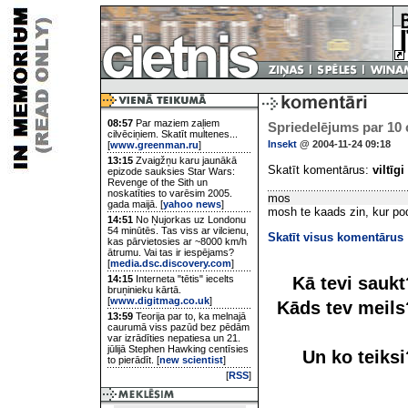
08:57
Par maziem zaļiem
Spriedelējums par 10
cilvēciņiem. Skatīt multenes...
Insekt
@ 2004-11-24 09:18
[
www.greenman.ru
]
13:15
Zvaigžņu karu jaunākā
Skatīt komentārus:
viltīgi
epizode sauksies Star Wars:
Revenge of the Sith un
noskatīties to varēsim 2005.
mos
gada maijā. [
yahoo news
]
mosh te kaads zin, kur pod
14:51
No Ņujorkas uz Londonu
54 minūtēs. Tas viss ar vilcienu,
Skatīt visus komentārus
kas pārvietosies ar ~8000 km/h
ātrumu. Vai tas ir iespējams?
[
media.dsc.discovery.com
]
Kā tevi sauk
14:15
Interneta "tētis" iecelts
bruņinieku kārtā.
[
www.digitmag.co.uk
]
Kāds tev meil
13:59
Teorija par to, ka melnajā
caurumā viss pazūd bez pēdām
var izrādīties nepatiesa un 21.
jūlijā Stephen Hawking centīsies
Un ko teiks
to pierādīt. [
new scientist
]
[
RSS
]