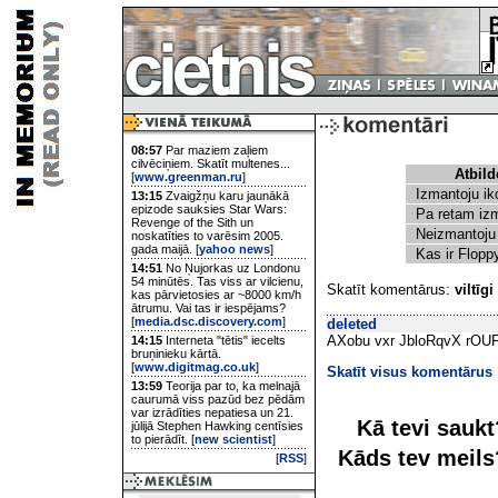
08:57
Par maziem zaļiem
cilvēciņiem. Skatīt multenes...
Atbild
[
www.greenman.ru
]
Izmantoju i
13:15
Zvaigžņu karu jaunākā
epizode sauksies Star Wars:
Pa retam iz
Revenge of the Sith un
Neizmantoju
noskatīties to varēsim 2005.
gada maijā. [
yahoo news
]
Kas ir Flop
14:51
No Ņujorkas uz Londonu
54 minūtēs. Tas viss ar vilcienu,
Skatīt komentārus:
viltīgi
kas pārvietosies ar ~8000 km/h
ātrumu. Vai tas ir iespējams?
[
media.dsc.discovery.com
]
deleted
AXobu vxr JbloRqvX rOUF
14:15
Interneta "tētis" iecelts
bruņinieku kārtā.
[
www.digitmag.co.uk
]
Skatīt visus komentārus
13:59
Teorija par to, ka melnajā
caurumā viss pazūd bez pēdām
var izrādīties nepatiesa un 21.
Kā tevi sauk
jūlijā Stephen Hawking centīsies
to pierādīt. [
new scientist
]
Kāds tev meil
[
RSS
]