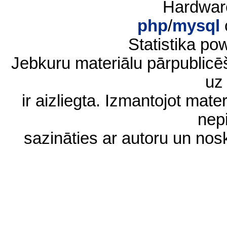
Hardwar
php
/
mysql
Statistika p
Jebkuru materiālu pārpublic
uz 
ir aizliegta. Izmantojot materi
nep
sazināties ar autoru un no