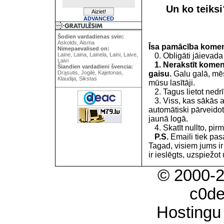
Un ko teiks
ADVANCED
Šodien vardadienas svin:
Askolds, Aisma
Īsa pamācība kome
Nimepaevalised on:
0. Obligāti jāievada
Laine, Laina, Lainela, Laini, Laive,
Laivi
1. Nerakstīt koment
Šiandien vardadieni švencia:
gaisu.
Galu galā, mēs
Drąsutis, Jogilė, Kajetonas,
Klaudija, Sikstas
mūsu lasītāji.
2. Tagus lietot nedrīk
3. Viss, kas sākās 
automātiski pārveidot
jaunā logā.
4. Skatīt nullto, pirm
P.S.
Emaili tiek pa
Tagad, visiem jums i
ir ieslēgts, uzspiežot 
© 2000-
c0d
Hostingu