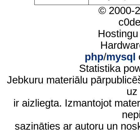
© 2000-
c0d
Hostingu
Hardwar
php
/
mysql
Statistika p
Jebkuru materiālu pārpublic
uz 
ir aizliegta. Izmantojot materi
nep
sazināties ar autoru un no