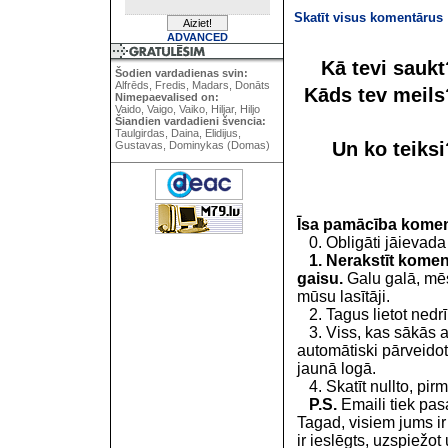
Skatīt visus komentārus
ADVANCED
Kā tevi sauk
Šodien vardadienas svin:
Alfrēds, Fredis, Madars, Donāts
Kāds tev meil
Nimepaevalised on:
Vaido, Vaigo, Vaiko, Hiljar, Hiljo
Šiandien vardadieni švencia:
Taulgirdas, Daina, Elidijus,
Un ko teiks
Gustavas, Dominykas (Domas)
Īsa pamācība kome
0. Obligāti jāievada
1. Nerakstīt koment
gaisu.
Galu galā, mēs
mūsu lasītāji.
2. Tagus lietot nedrīk
3. Viss, kas sākās 
automātiski pārveidot
jaunā logā.
4. Skatīt nullto, pirm
P.S.
Emaili tiek pa
Tagad, visiem jums i
ir ieslēgts, uzspiežot 