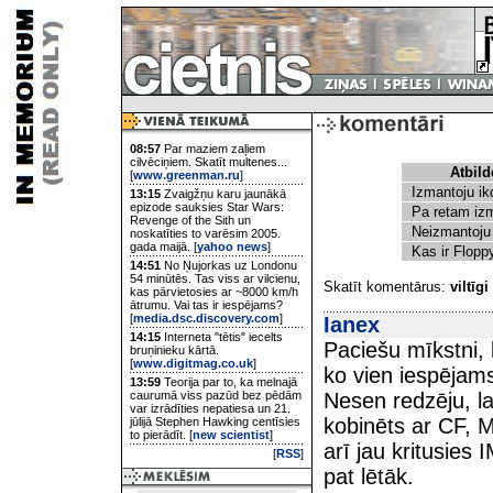
08:57
Par maziem zaļiem
cilvēciņiem. Skatīt multenes...
Atbild
[
www.greenman.ru
]
Izmantoju i
13:15
Zvaigžņu karu jaunākā
epizode sauksies Star Wars:
Pa retam iz
Revenge of the Sith un
Neizmantoju
noskatīties to varēsim 2005.
gada maijā. [
yahoo news
]
Kas ir Flop
14:51
No Ņujorkas uz Londonu
54 minūtēs. Tas viss ar vilcienu,
Skatīt komentārus:
viltīgi
kas pārvietosies ar ~8000 km/h
ātrumu. Vai tas ir iespējams?
[
media.dsc.discovery.com
]
Ianex
14:15
Interneta "tētis" iecelts
Paciešu mīkstni,
bruņinieku kārtā.
[
www.digitmag.co.uk
]
ko vien iespējam
13:59
Teorija par to, ka melnajā
caurumā viss pazūd bez pēdām
Nesen redzēju, lab
var izrādīties nepatiesa un 21.
kobinēts ar CF, 
jūlijā Stephen Hawking centīsies
to pierādīt. [
new scientist
]
arī jau kritusies
[
RSS
]
pat lētāk.