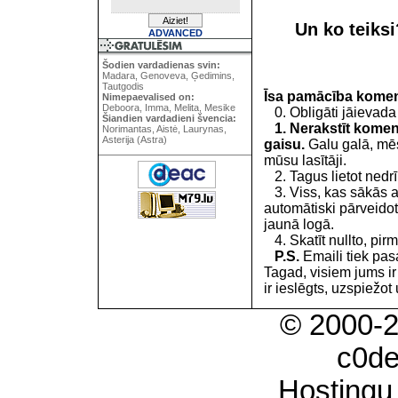
Un ko teiks
ADVANCED
Šodien vardadienas svin:
Madara, Genoveva, Ģedimins,
Tautgodis
Īsa pamācība kome
Nimepaevalised on:
Deboora, Imma, Melita, Mesike
0. Obligāti jāievada
Šiandien vardadieni švencia:
1. Nerakstīt koment
Norimantas, Aistė, Laurynas,
Asterija (Astra)
gaisu.
Galu galā, mēs
mūsu lasītāji.
2. Tagus lietot nedrīk
3. Viss, kas sākās 
automātiski pārveidot
jaunā logā.
4. Skatīt nullto, pirm
P.S.
Emaili tiek pa
Tagad, visiem jums i
ir ieslēgts, uzspiežot 
© 2000-
c0d
Hostingu