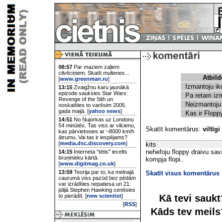
08:57
Par maziem zaļiem
cilvēciņiem. Skatīt multenes...
Atbild
[
www.greenman.ru
]
Izmantoju i
13:15
Zvaigžņu karu jaunākā
epizode sauksies Star Wars:
Pa retam iz
Revenge of the Sith un
Neizmantoju
noskatīties to varēsim 2005.
gada maijā. [
yahoo news
]
Kas ir Flop
14:51
No Ņujorkas uz Londonu
54 minūtēs. Tas viss ar vilcienu,
Skatīt komentārus:
viltīgi
kas pārvietosies ar ~8000 km/h
ātrumu. Vai tas ir iespējams?
[
media.dsc.discovery.com
]
kits
nehefoju floppy draivu savā
14:15
Interneta "tētis" iecelts
bruņinieku kārtā.
kompja flopi..
[
www.digitmag.co.uk
]
13:59
Teorija par to, ka melnajā
Skatīt visus komentārus
caurumā viss pazūd bez pēdām
var izrādīties nepatiesa un 21.
jūlijā Stephen Hawking centīsies
Kā tevi sauk
to pierādīt. [
new scientist
]
[
RSS
]
Kāds tev meil