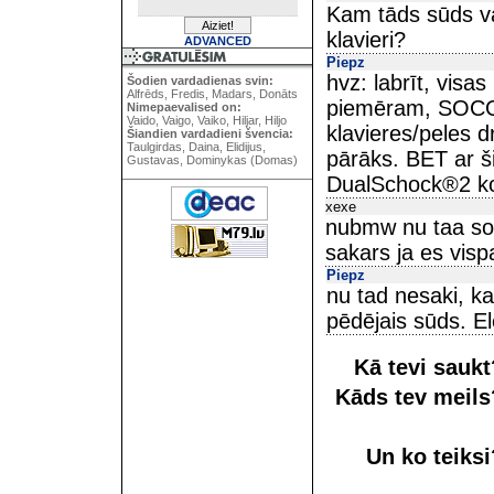
Kam tāds sūds va
klavieri?
ADVANCED
Piepz
hvz: labrīt, visa
Šodien vardadienas svin:
Alfrēds, Fredis, Madars, Donāts
piemēram, SOCOM 
Nimepaevalised on:
Vaido, Vaigo, Vaiko, Hiljar, Hiljo
klavieres/peles d
Šiandien vardadieni švencia:
Taulgirdas, Daina, Elidijus,
pārāks. BET ar ši
Gustavas, Dominykas (Domas)
DualSchock®2 kon
xexe
nubmw nu taa sos
sakars ja es visp
Piepz
nu tad nesaki, ka
pēdējais sūds. E
Kā tevi sauk
Kāds tev meil
Un ko teiks