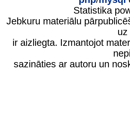
Statistika p
Jebkuru materiālu pārpublic
uz 
ir aizliegta. Izmantojot materi
nep
sazināties ar autoru un no