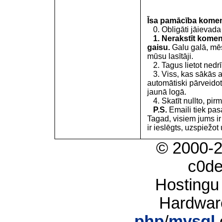
Īsa pamācība kome
0. Obligāti jāievada
1. Nerakstīt koment
gaisu.
Galu galā, mēs
mūsu lasītāji.
2. Tagus lietot nedrīk
3. Viss, kas sākās 
automātiski pārveidot
jaunā logā.
4. Skatīt nullto, pirm
P.S.
Emaili tiek pa
Tagad, visiem jums i
ir ieslēgts, uzspiežot 
© 2000-
c0d
Hostingu
Hardwar
php
/
mysql