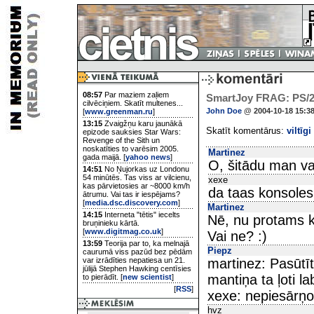
08:57
Par maziem zaļiem
SmartJoy FRAG: PS/2 
cilvēciņiem. Skatīt multenes...
John Doe
@ 2004-10-18 15:3
[
www.greenman.ru
]
13:15
Zvaigžņu karu jaunākā
Skatīt komentārus:
viltīgi
epizode sauksies Star Wars:
Revenge of the Sith un
noskatīties to varēsim 2005.
Martinez
gada maijā. [
yahoo news
]
O, šitādu man va
14:51
No Ņujorkas uz Londonu
54 minūtēs. Tas viss ar vilcienu,
xexe
kas pārvietosies ar ~8000 km/h
da taas konsoles
ātrumu. Vai tas ir iespējams?
[
media.dsc.discovery.com
]
Martinez
14:15
Interneta "tētis" iecelts
Nē, nu protams k
bruņinieku kārtā.
[
www.digitmag.co.uk
]
Vai ne? :)
13:59
Teorija par to, ka melnajā
Piepz
caurumā viss pazūd bez pēdām
var izrādīties nepatiesa un 21.
martinez: Pasūtīt
jūlijā Stephen Hawking centīsies
mantiņa ta ļoti l
to pierādīt. [
new scientist
]
[
RSS
]
xexe: nepiesārņo 
hvz