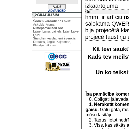
izkaartojuma
ADVANCED
Grrr
hmm, ir arī citi 
Šodien vardadienas svin:
salokāmā QWERTY 
Askolds, Aisma
Nimepaevalised on:
bija projecētā kl
Laine, Laina, Lainela, Laini, Laive,
Laivi
projecē taustiņu 
Šiandien vardadieni švencia:
Drąsutis, Jogilė, Kajetonas,
Klaudija, Sikstas
Kā tevi sauk
Kāds tev meil
Un ko teiks
Īsa pamācība kome
0. Obligāti jāievada
1. Nerakstīt koment
gaisu.
Galu galā, mēs
mūsu lasītāji.
2. Tagus lietot nedrīk
3. Viss, kas sākās 