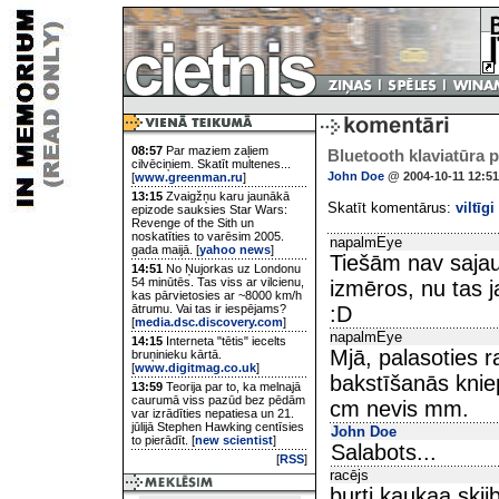
08:57
Par maziem zaļiem
Bluetooth klaviatūra 
cilvēciņiem. Skatīt multenes...
John Doe
@ 2004-10-11 12:51
[
www.greenman.ru
]
13:15
Zvaigžņu karu jaunākā
Skatīt komentārus:
viltīgi
epizode sauksies Star Wars:
Revenge of the Sith un
noskatīties to varēsim 2005.
napalmEye
gada maijā. [
yahoo news
]
Tiešām nav saja
14:51
No Ņujorkas uz Londonu
54 minūtēs. Tas viss ar vilcienu,
izmēros, nu tas j
kas pārvietosies ar ~8000 km/h
ātrumu. Vai tas ir iespējams?
:D
[
media.dsc.discovery.com
]
napalmEye
14:15
Interneta "tētis" iecelts
Mjā, palasoties r
bruņinieku kārtā.
[
www.digitmag.co.uk
]
bakstīšanās knie
13:59
Teorija par to, ka melnajā
caurumā viss pazūd bez pēdām
cm nevis mm.
var izrādīties nepatiesa un 21.
jūlijā Stephen Hawking centīsies
John Doe
to pierādīt. [
new scientist
]
Salabots...
[
RSS
]
racējs
burti kaukaa skii