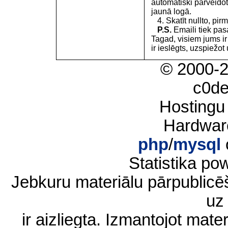
automātiski pārveidot
jaunā logā.
4. Skatīt nullto, pirm
P.S.
Emaili tiek pa
Tagad, visiem jums i
ir ieslēgts, uzspiežot 
© 2000-
c0d
Hostingu
Hardwar
php
/
mysql
Statistika p
Jebkuru materiālu pārpublic
uz 
ir aizliegta. Izmantojot materi